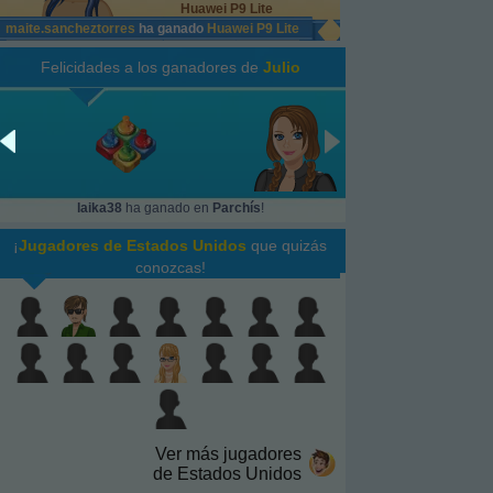
Huawei P9 Lite
e
borjagerardo
ha ganado
Huawei P9 Lite
Felicidades a los ganadores de
Julio
laika38
ha ganado en
Parchís
!
26
¡
Jugadores de
Estados Unidos
que quizás
conozcas!
Ver más jugadores
de Estados Unidos