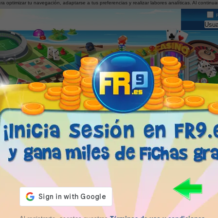
para optimizar tu navegación, adaptarse a tus preferencias y realizar labores analíticas. Al cont
AMIGOS
JUEGOS
BLOG
FICHAS FR9