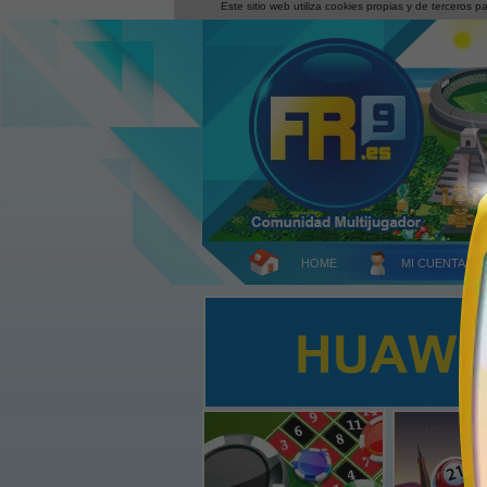
Este sitio web utiliza cookies propias y de terceros 
HOME
MI CUENTA