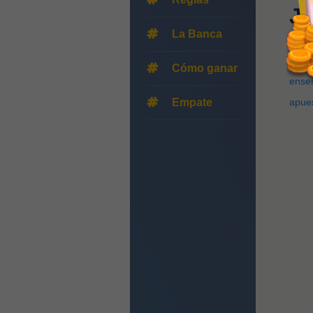
J
La Banca
Bienv
Cómo ganar
ense
Empate
apue