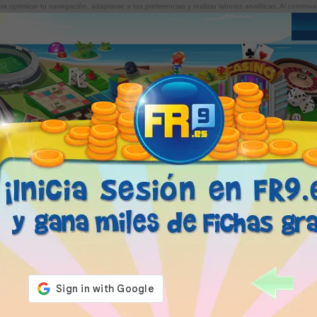
para optimizar tu navegación, adaptarse a tus preferencias y realizar labores analíticas. Al cont
AMIGOS
JUEGOS
BLOG
FICHAS FR9
C
¿Cómo jugar a Chinchón? - Reglas del Chinch
Tutorial online de Chinc