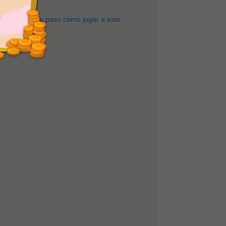
.
ñaremos paso a paso cómo jugar a este