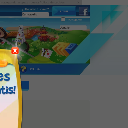
inuar navegando aceptas nuestra
Política de cookies
.
X
¿Olvidaste tu clave?
Recordarme
LUB VIP
AYUDA
ón
hón