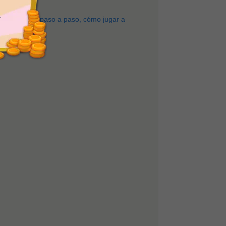
.
enseñaremos, paso a paso, cómo jugar a