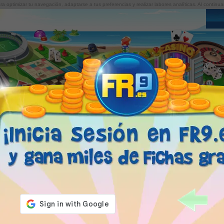
para optimizar tu navegación, adaptarse a tus preferencias y realizar labores analíticas. Al cont
AMIGOS
JUEGOS
BLOG
FICHAS FR9
C
¿Cómo jugar a Damas? - Reglas del Damas
Tutorial del juego "Dama