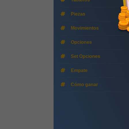
Piezas
Movimientos
Opciones
Set Opciones
Empate
Cómo ganar