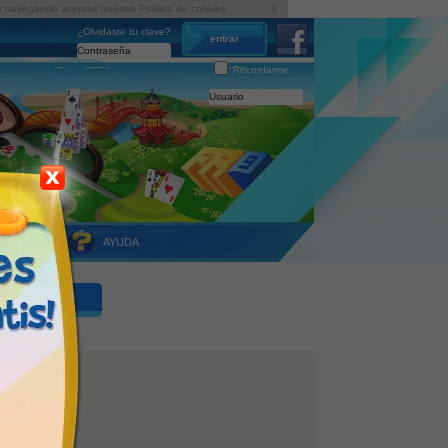
inuar navegando aceptas nuestra
Política de cookies
.
X
¿Olvidaste tu clave?
Recordarme
LUB VIP
AYUDA
s"