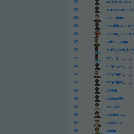
gary.ortizcolca
henry.guzmanbe
jose_alegre
osvaldo_martin
vicente_navarro
andres_vega
daniel_jaen_bell
fran_gc
laura--372
lokochon
torrecillas
violeta
poblano99
rundy22
snookmage
spiderboy
titinho