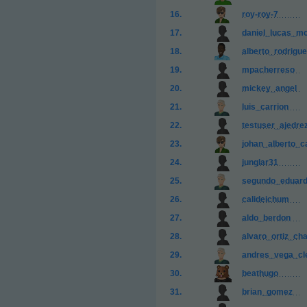
roy-roy-7
daniel_lucas_m
alberto_rodrigu
mpacherreso
mickey_angel
luis_carrion
testuser_ajedre
johan_alberto_c
junglar31
segundo_eduard
calideichum
aldo_berdon
alvaro_ortiz_ch
andres_vega_cl
beathugo
brian_gomez