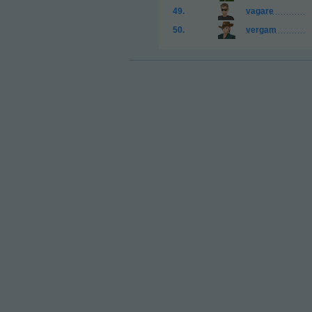
vagare
vergam