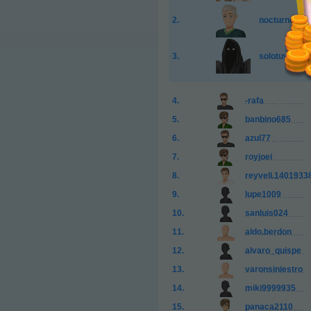
nocturno36
solotuyo-20
-rafa
banbino685
azul77
royjoei
reyvell.1401933
lupe1009
sanluis024
aldo.berdon
alvaro_quispe
varonsiniestro
miki9999935
panaca2110