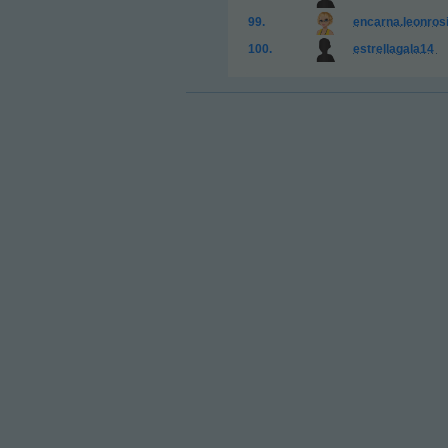
encarna.leonrosi
estrellagala14