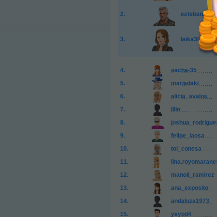
esteban.roa.
laika38
sacha-35
mariadaki
alicia_avalos
lllln
joshua_rodrigue
felipe_laosa
toi_conesa
lina.royomarane
manoli_ramirez
ana_exposito
andaluza1973
yeyod4