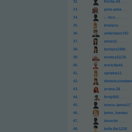
fistrita-59
peke-peke
-_-bcn-_-
brianyra
undertaker787
amara1
barbara1980
monica11135
maricilla44
agripina12
dionisio.esteba
aroma-28
ferdy065
nunca--jamas17
belen_fuentes
tiaverito
bella-flor1230