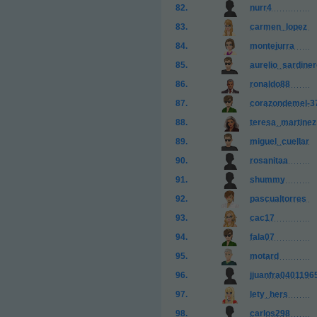
nurr4
carmen_lopez
montejurra
aurelio_sardine
ronaldo88
corazondemel-3
teresa_martinez
miguel_cuellar
rosanitaa
shummy
pascualtorres
cac17
fala07
motard
jjuanfra0401196
lety_hers
carlos298