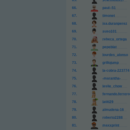
scarmelo917
paul--51
timonet
isa.duranperez
suso101
rebeca_ortega
pepeblat
lourdes_alonso
grillojump
la-cobra-223774
-marantha-
leslie_chow
fernando.ferrero
latiti29
almudena-16
roberto2288
maxxprint