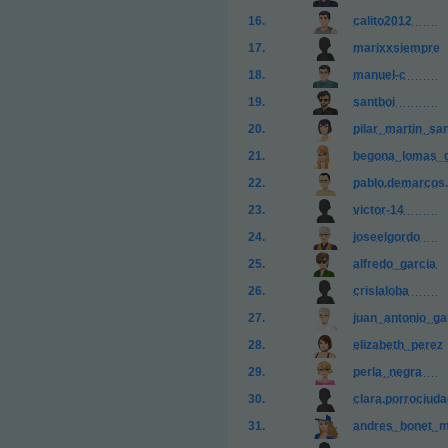
calito2012
marixxsiempre
manuel-c
santboi
pilar_martin_sa
begona_lomas_g
pablo.demarcos
victor-14
joseelgordo
alfredo_garcia
crislaloba
juan_antonio_ga
elizabeth_perez
perla_negra
clara.porrociud
andres_bonet_m