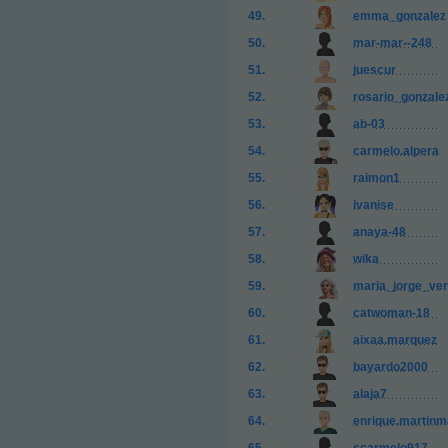
emma_gonzalez
mar-mar--248
juescur
rosario_gonzale
ab-03
carmelo.alpera
raimon1
ivanise
anaya-48
wika
maria_jorge_ve
catwoman-18
aixaa.marquez
bayardo2000
alaja7
enrique.martinm