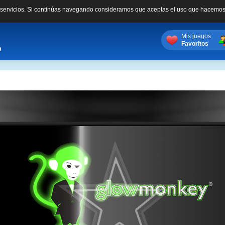
s servicios. Si continúas navegando consideramos que aceptas el uso que hacemos
Mis juegos
Favoritos
m