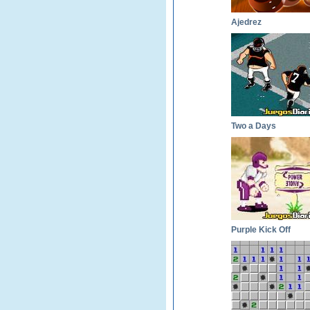
Ajedrez
Two a Days
Purple Kick Off