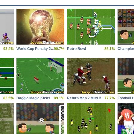
93.4%
World Cup Penalty 2010
90.7%
Retro Bowl
85.1%
83.5%
Baggio Magic Kicks
89.1%
Return Man 2 Mud Bowl
77.7%