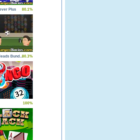
ever Plus
80.1%
Football Heads Bundesliga
80.3%
100%