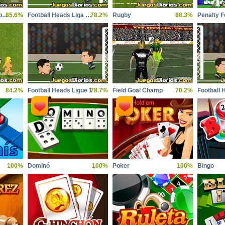
Retorno de los Zombies 2
85.6%
Football Heads Liga 2014
78.2%
Rugby
88.3%
Penalty F
84.2%
Football Heads Ligue 1
78.7%
Field Goal Champ
70.2%
100%
Dominó
100%
Poker
100%
Bingo