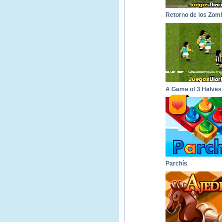
A Game of 3 Halves
Parchís