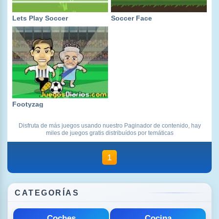
Lets Play Soccer
Soccer Face
Footyzag
Disfruta de más juegos usando nuestro Paginador de contenido, hay
miles de juegos gratis distribuídos por temáticas
1
CATEGORÍAS
Deportes
Disparos