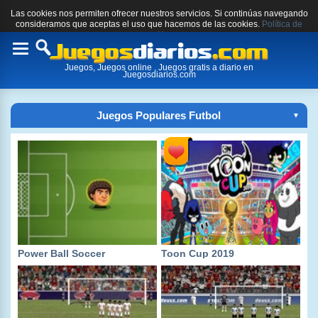
Las cookies nos permiten ofrecer nuestros servicios. Si continúas navegando
consideramos que aceptas el uso que hacemos de las cookies.
Política de
cookies.
Toggle
Juegos, Juegos online , Juegos gratis a diario en
navigation
Juegosdiarios.com
Juegos Populares Futbol
▼
Power Ball Soccer
Toon Cup 2019