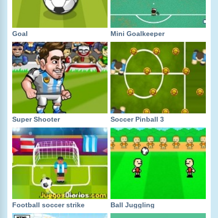
Goal
Mini Goalkeeper
Super Shooter
Soccer Pinball 3
Football soccer strike
Ball Juggling