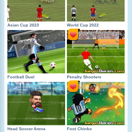
Asian Cup 2023
World Cup 2022
Football Duel
Penalty Shooters
Head Soccer Arena
Foot Chinko