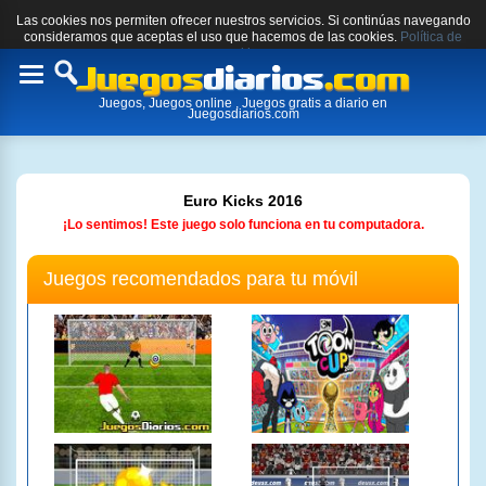
Las cookies nos permiten ofrecer nuestros servicios. Si continúas navegando
consideramos que aceptas el uso que hacemos de las cookies.
Política de
cookies.
Toggle
Juegos, Juegos online , Juegos gratis a diario en
navigation
Juegosdiarios.com
Euro Kicks 2016
¡Lo sentimos! Este juego solo funciona en tu computadora.
Juegos recomendados para tu móvil