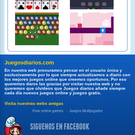
Juegosdiarios.com
En nuestra web procuramos pensar en el usuario única y
esclusivamente por lo que siempre actualizamos a diario con
los mejores juegos online que creemos oportunos. Por eso
queremos daros las gracias por visitar nuestra web y no
queremos que olvideos que Juegos diarios añade siempre
cada día nuevos juegos online y juegos gratis.
Visita nuestras webs amigas
Free online games
Juegos Multijugador