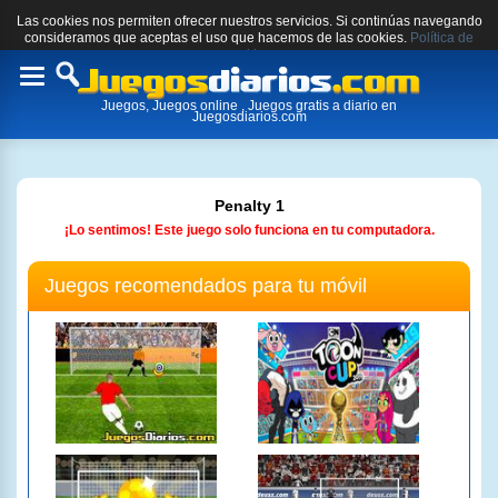
Las cookies nos permiten ofrecer nuestros servicios. Si continúas navegando
consideramos que aceptas el uso que hacemos de las cookies.
Política de
cookies.
Toggle
Juegos, Juegos online , Juegos gratis a diario en
navigation
Juegosdiarios.com
Penalty 1
¡Lo sentimos! Este juego solo funciona en tu computadora.
Juegos recomendados para tu móvil