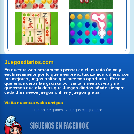
Juegosdiarios.com
En nuestra web procuramos pensar en el usuario única y
esclusivamente por lo que siempre actualizamos a diario con
los mejores juegos online que creemos oportunos. Por eso
queremos daros las gracias por visitar nuestra web y no
queremos que olvideos que Juegos diarios añade siempre
cada día nuevos juegos online y juegos gratis.
Visita nuestras webs amigas
Free online games
Juegos Multijugador