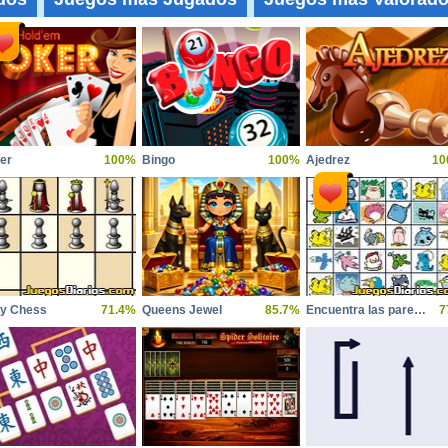
er
100%
Bingo
100%
Ajedrez
10
y Chess
71.4%
Queens Jewel
85.7%
Encuentra las parejas
7