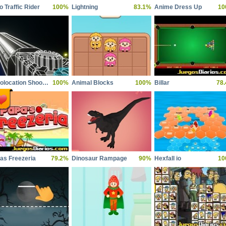
o Traffic Rider
100%
Lightning
83.1%
Anime Dress Up
10
Echolocation Shooter
100%
Animal Blocks
100%
Billar
78
as Freezeria
79.2%
Dinosaur Rampage
90%
Hexfall io
10