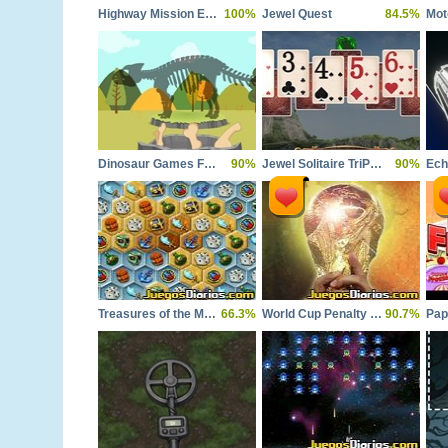
Highway Mission Escape
100%
Jewel Quest
84.5%
Mot
Dinosaur Games For Toddlers
90%
Jewel Solitaire TriPeaks
90%
Treasures of the Mystic Sea
66.3%
World Cup Penalty 2010
90.7%
Pap