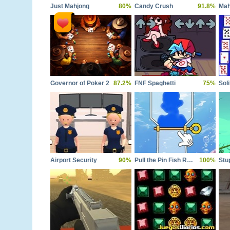
Just Mahjong
80%
Candy Crush
91.8%
Governor of Poker 2
87.2%
FNF Spaghetti
75%
Soli
Airport Security
90%
Pull the Pin Fish Rescue
100%
Stu