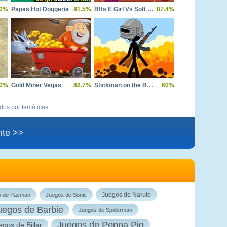
0%
Papas Hot Doggeria
81.5%
Bffs E Girl Vs Soft Girl
87.4%
0%
Gold Miner Vegas
82.7%
Stickman on the Battlefield
60%
ídos por temáticas
nte >>
Juegos de Naruto
s de Pacman
Juegos de Sonic
uegos de Barbie
Juegos de Spiderman
Juegos de Peppa Pig
egos de Billar