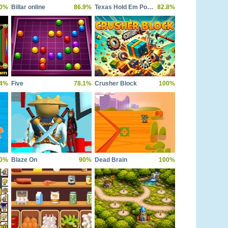
0%
Billar online
86.9%
Texas Hold Em Poker
82.8%
.4%
Five
78.1%
Crusher Block
100%
0%
Blaze On
90%
Dead Brain
100%