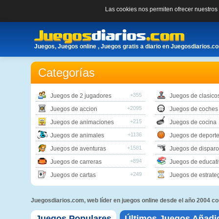
Las cookies nos permiten ofrecer nuestro
Juegos, Juegos online , Juegos gratis a diario en Juegosdiarios.c
Categorías
+355
Juegos de 2 jugadores
Juegos de clasico
+2095
Juegos de accion
Juegos de coches
+215
Juegos de animaciones
Juegos de cocina
+1136
Juegos de animales
Juegos de deport
+1581
Juegos de aventuras
Juegos de disparo
+894
Juegos de carreras
Juegos de educati
+249
Juegos de cartas
Juegos de estrate
Juegosdiarios.com, web líder en juegos online desde el año 2004 
Juegos Populares
Últimos Juegos Añadi