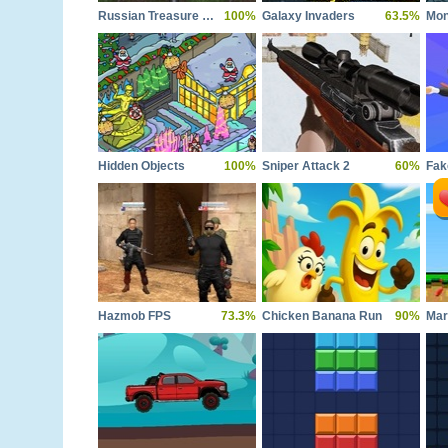
Russian Treasure Hunter
100%
Galaxy Invaders
63.5%
Mon
Hidden Objects
100%
Sniper Attack 2
60%
Fak
Hazmob FPS
73.3%
Chicken Banana Run
90%