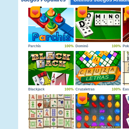
Parchís
100%
Dominó
100%
Pok
Blackjack
100%
Cruzaletras
100%
Eas