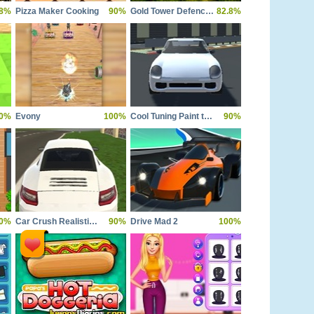
.8%
Pizza Maker Cooking
90%
Gold Tower Defence Protect Your Gold
82.8%
0%
Evony
100%
Cool Tuning Paint the Car
90%
0%
Car Crush Realistic Destruction
90%
Drive Mad 2
100%