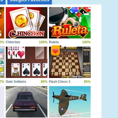
0%
Chinchon
100%
Ruleta
100%
7%
Gate Solitaire
80%
Flash Chess 3
85%