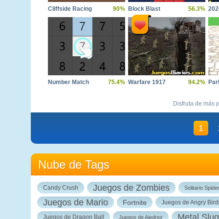
Cliffside Racing
90%
Block Blast
56.3%
202
Number Match
75.4%
Warfare 1917
94.2%
Disfruta de más j
1
Nube de Tags
Juegos de Zombies
Candy Crush
Solitario Spide
Juegos de Mario
Fortnite
Juegos de Angry Bird
Metal Slug
Juegos de Dragon Ball
Juegos de Ajedrez