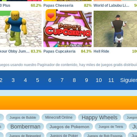
0 Plus
60.2%
Papas Cheeseria
82%
World of Labubu Life and Creativity
5
Parkour Obby Jump to Victory
83.3%
Papas Cupcakeria
84.3%
Hell Ride
10
uegos usando nuestro Paginador de contenido, hay miles de juegos gratis distribu
2
3
4
5
6
7
8
9
10
11
Siguie
Happy Wheels
Minecraft Online
r
Juegos de Bubble
Juego
Bomberman
J
Juegos de Pokemon
s
Juegos de Tetris
Ju
Juegos de Poker
Juegos de Bejeweled
Juegos de Bob Esponja