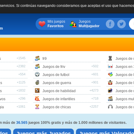
s servicios. Si continúas navegando consideramos que aceptas el uso que hacemos
Mis juegos
Juegos
Favoritos
Multijugador
om
+1545
s
fr9
Juegos de
+2382
+502
Juegos de friv
Juegos en 
+554
+601
Juegos de futbol
Juegos de 
+1125
+901
es
Juegos de guerra
Juegos de 
+1832
+4273
s
Juegos de habilidad
Juegos de 
+296
+718
vos
Juegos de infantiles
Juegos mul
+1061
+2257
gia
Juegos de chicas
Juegos de 
con más de
36.565
juegos 100% gratis y más de 1.000 millones de visitantes.
dos
Juegos más Jugados
Juegos más Valorad