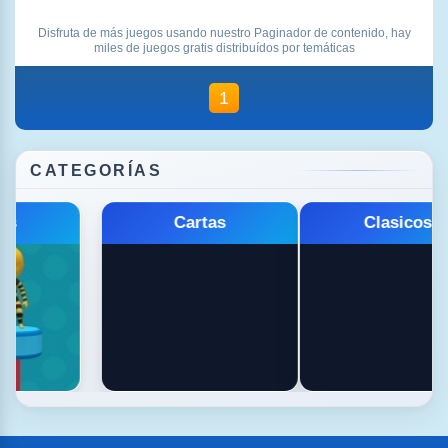
Disfruta de más juegos usando nuestro Paginador de contenido, hay
miles de juegos gratis distribuídos por temáticas
1
CATEGORÍAS
Cartas
Clasicos