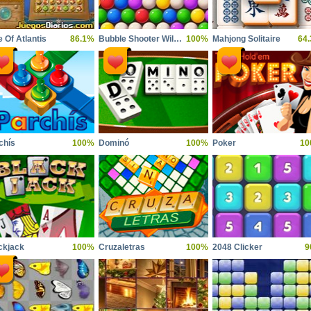
e Of Atlantis
86.1%
Bubble Shooter Wild West
100%
Mahjong Solitaire
64
chís
100%
Dominó
100%
Poker
10
ckjack
100%
Cruzaletras
100%
2048 Clicker
9