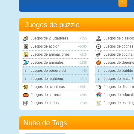
1
Juegos de puzzle
Juegos de 2 jugadores
Juegos de clasico
+355
Juegos de accion
Juegos de coches
+2095
Juegos de animaciones
Juegos de cocina
+215
Juegos de animales
Juegos de deport
+1136
Juegos de bejeweled
Juegos de bubble 
+49
Juegos de mahjong
Juegos de match3
+214
Juegos de aventuras
Juegos de disparo
+1581
Juegos de carreras
Juegos de educati
+894
Juegos de cartas
Juegos de estrate
+249
Nube de Tags