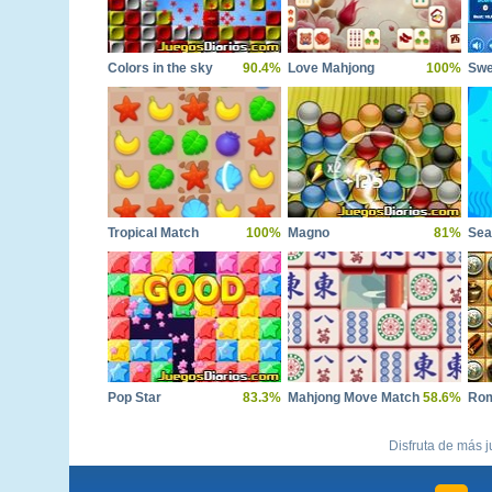
Colors in the sky
90.4%
Love Mahjong
100%
Swe
Tropical Match
100%
Magno
81%
Sea
Pop Star
83.3%
Mahjong Move Match
58.6%
Rom
Disfruta de más j