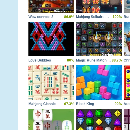
Wow connect 2
86.9%
Mahjong Solitaire Butterfly Connect
100%
But
Love Bubbles
80%
Magic Rune Matching
88.7%
Mahjong Classic
67.3%
Block King
90%
Ato