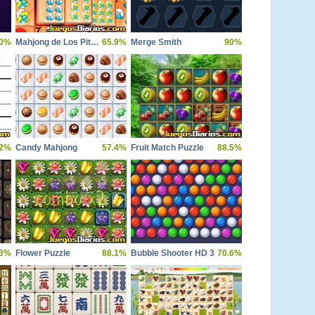
0%
Mahjong de Los Pitufos
65.9%
Merge Smith
90%
.2%
Candy Mahjong
57.4%
Fruit Match Puzzle
88.5%
.3%
Flower Puzzle
88.1%
Bubble Shooter HD 3
70.6%