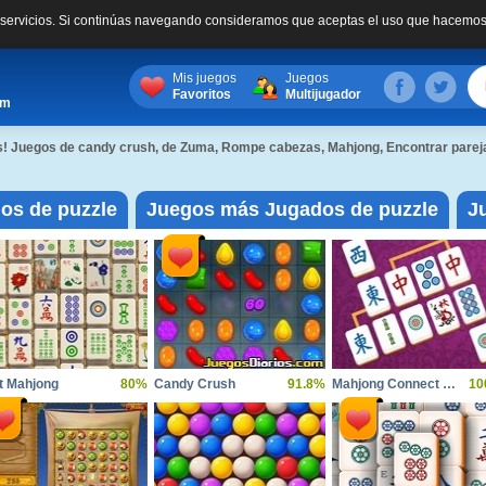
s servicios. Si continúas navegando consideramos que aceptas el uso que hacemos
Mis juegos
Juegos
Favoritos
Multijugador
om
s! Juegos de candy crush, de Zuma, Rompe cabezas, Mahjong, Encontrar parej
gos de puzzle
Juegos más Jugados de puzzle
J
t Mahjong
80%
Candy Crush
91.8%
Mahjong Connect Majong Class
10