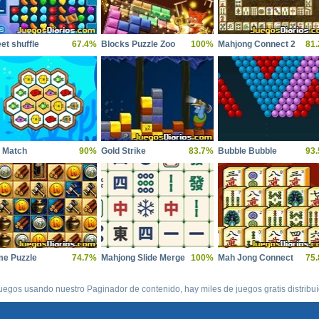
et shuffle
67.4%
Blocks Puzzle Zoo
100%
Mahjong Connect 2
81
 Match
90%
Gold Strike
83.7%
Bubble Bubble
93
e Puzzle
74.7%
Mahjong Slide Merge
100%
Mah Jong Connect
75
uegos usando nuestro Paginador de contenido, hay miles de juegos gratis distribu