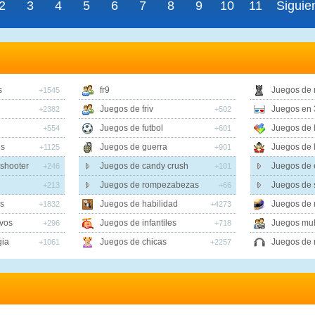
2
3
4
5
6
7
8
9
10
11
Siguie
s
fr9
Juegos de
+1545
Juegos de friv
Juegos en 
+2382
+502
Juegos de futbol
Juegos de 
+554
+601
es
Juegos de guerra
Juegos de 
+1125
+901
shooter
Juegos de candy crush
Juegos de 
+246
+101
Juegos de rompezabezas
Juegos de
+213
+66
s
Juegos de habilidad
Juegos de 
+1832
+4273
vos
Juegos de infantiles
Juegos mul
+296
+718
gia
Juegos de chicas
Juegos de 
+1061
+2257