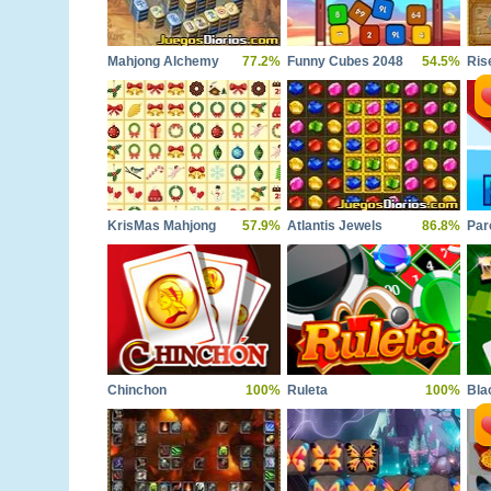
Mahjong Alchemy
77.2%
Funny Cubes 2048
54.5%
Ris
KrisMas Mahjong
57.9%
Atlantis Jewels
86.8%
Par
Chinchon
100%
Ruleta
100%
Bla