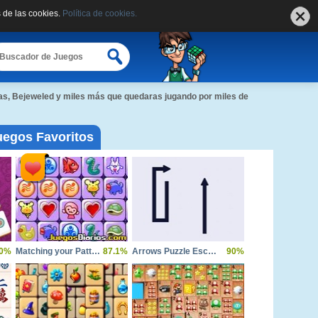
 de las cookies.
Política de cookies.
as, Bejeweled y miles más que quedaras jugando por miles de
uegos Favoritos
0%
Matching your Pattern
87.1%
Arrows Puzzle Escape
90%