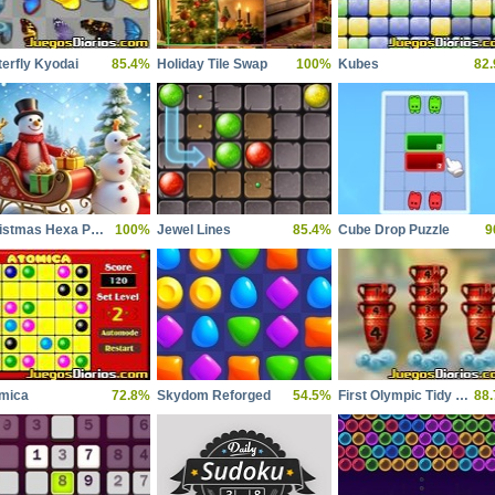
terfly Kyodai
85.4%
Holiday Tile Swap
100%
Kubes
82
Christmas Hexa Puzzle
100%
Jewel Lines
85.4%
Cube Drop Puzzle
9
mica
72.8%
Skydom Reforged
54.5%
First Olympic Tidy Up
88