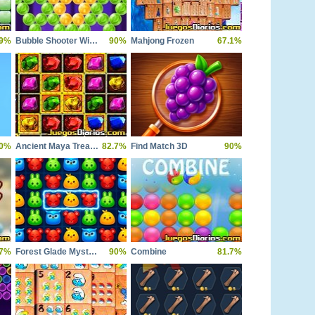
.9%
Bubble Shooter Witch Tower 2
90%
Mahjong Frozen
67.1%
0%
Ancient Maya Treasures
82.7%
Find Match 3D
90%
.7%
Forest Glade Mysteries
90%
Combine
81.7%