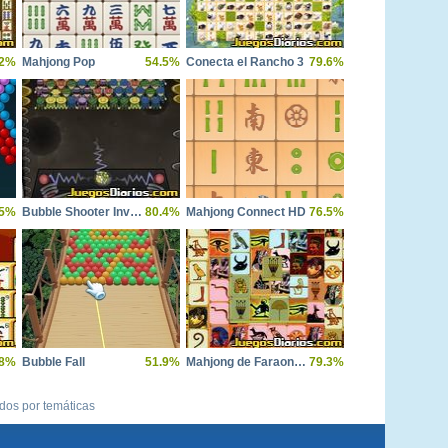
.2%
Mahjong Pop
54.5%
Conecta el Rancho 3
79.6%
.5%
Bubble Shooter Invasion
80.4%
Mahjong Connect HD
76.5%
.8%
Bubble Fall
51.9%
Mahjong de Faraones
79.3%
ídos por temáticas