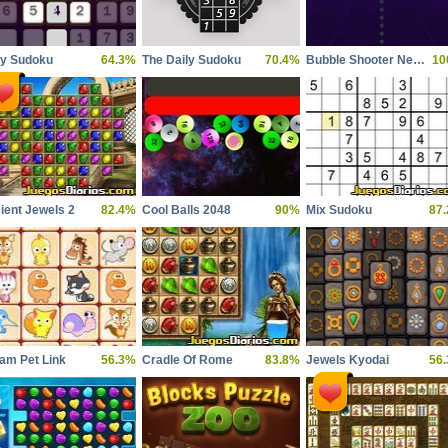
ly Sudoku
64.3%
The Daily Sudoku
70.4%
Bubble Shooter Neon
10
ient Jewels 2
82.4%
Cool Balls 2048
90%
Mix Sudoku
87
am Pet Link
56.3%
Cradle Of Rome
83.8%
Jewels Kyodai
56