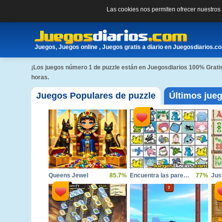
Las cookies nos permiten ofrecer nuestro
Juegos, Juegos online , Juegos gratis a diario en Juegosdiarios.c
¡Los juegos número 1 de puzzle están en Juegosdiarios 100% Grati
horas.
Juegos Populares de puzzle
Últimos jue
Queens Jewel
85.7%
Encuentra las parejas
77%
Jus