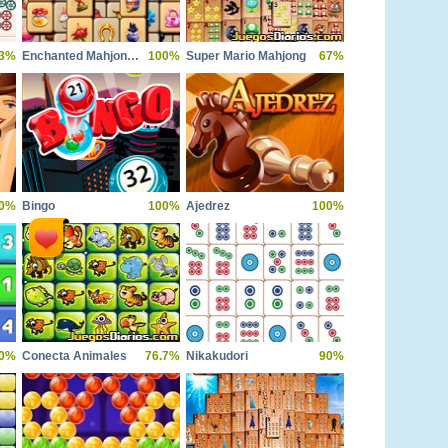
.3%
Enchanted Mahjong Saga
100%
Super Mario Mahjong
67%
0%
Bingo
100%
Ajedrez
100%
0%
Conecta Animales
76.7%
Nikakudori
90%