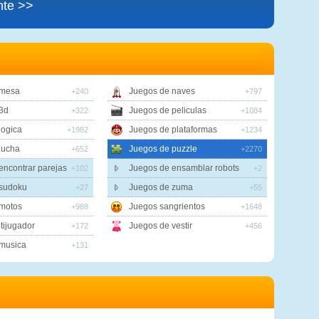
nte >>
 mesa
Juegos de naves
+240
+797
3d
Juegos de peliculas
+322
+1084
logica
Juegos de plataformas
+1982
+1234
lucha
Juegos de puzzle
+652
+2270
encontrar parejas
Juegos de ensamblar robots
+102
+2
 sudoku
Juegos de zuma
+27
+55
motos
Juegos sangrientos
+988
+1648
tijugador
Juegos de vestir
+172
+456
musica
+131