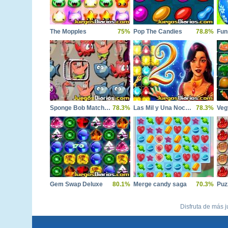
The Mopples
75%
Pop The Candies
78.8%
Fun
Sponge Bob Matching Bubbles
78.3%
Las Mil y Una Noches 2
78.3%
Veg
Gem Swap Deluxe
80.1%
Merge candy saga
70.3%
Puz
Disfruta de más j