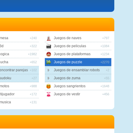
 mesa
Juegos de naves
+240
+797
3d
Juegos de peliculas
+322
+1084
logica
Juegos de plataformas
+1982
+1234
lucha
Juegos de puzzle
+652
+2270
encontrar parejas
Juegos de ensamblar robots
+102
+2
 sudoku
Juegos de zuma
+27
+55
motos
Juegos sangrientos
+988
+1648
tijugador
Juegos de vestir
+172
+456
musica
+131