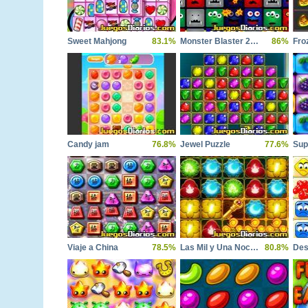
Sweet Mahjong
83.1%
Monster Blaster 2048
86%
Candy jam
76.8%
Jewel Puzzle
77.6%
Viaje a China
78.5%
Las Mil y Una Noches 5
80.8%
Des