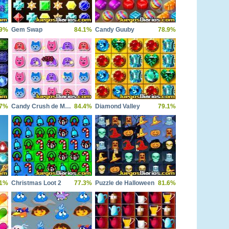
.9%
Gem Swap
84.1%
Candy Guuby
78.9%
.7%
Candy Crush de Mascotas
84.4%
Diamond Valley
79.1%
.1%
Christmas Loot 2
77.3%
Puzzle de Halloween
81.6%