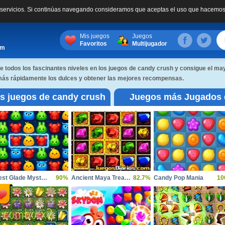
s servicios. Si continúas navegando consideramos que aceptas el uso que hacemos
Mis juegos
Juegos
Favoritos
Multijugador
om
 todos los fascinantes niveles en los juegos de candy crush y consigue el mayo
r más rápidamente los dulces y obtener las mejores recompensas.
s juegos de candy crush
Juegos más Jugados 
crush
Forest Glade Mysteries
90%
Ancient Maya Treasures
82.7%
Candy Pop Mania
10