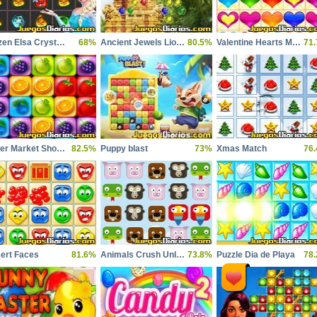
Frozen Elsa Crystal Match
68%
Ancient Jewels Lion Temple
80.5%
Valentine Hearts Match
71
Super Market Shopping Spree
82.5%
Puppy blast
73%
Xmas Match
76
ert Faces
81.6%
Animals Crush Unlimited
73.8%
Puzzle Dia de Playa
78