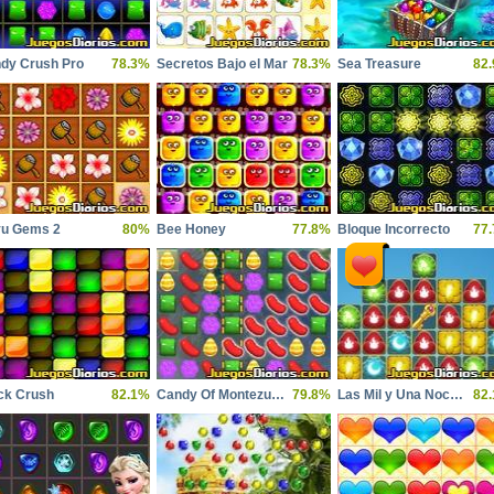
dy Crush Pro
78.3%
Secretos Bajo el Mar
78.3%
Sea Treasure
82
u Gems 2
80%
Bee Honey
77.8%
Bloque Incorrecto
77
ck Crush
82.1%
Candy Of Montezuma
79.8%
Las Mil y Una Noches 7
82