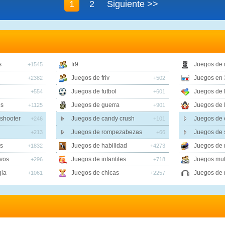
1
2
Siguiente >>
s
fr9
Juegos de
+1545
Juegos de friv
Juegos en 
+2382
+502
Juegos de futbol
Juegos de 
+554
+601
es
Juegos de guerra
Juegos de 
+1125
+901
shooter
Juegos de candy crush
Juegos de 
+246
+101
Juegos de rompezabezas
Juegos de
+213
+66
s
Juegos de habilidad
Juegos de 
+1832
+4273
vos
Juegos de infantiles
Juegos mul
+296
+718
gia
Juegos de chicas
Juegos de 
+1061
+2257