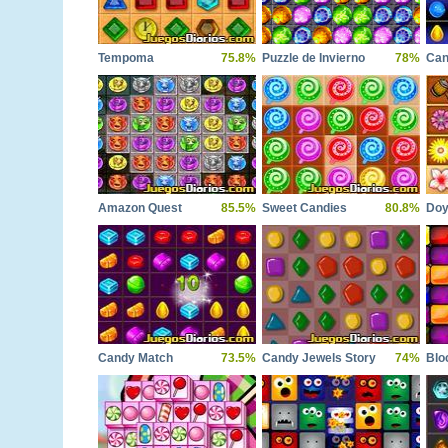
Tempoma
75.8%
Puzzle de Invierno
78%
Can
Amazon Quest
85.5%
Sweet Candies
80.8%
Doy
Candy Match
73.5%
Candy Jewels Story
74%
Blo