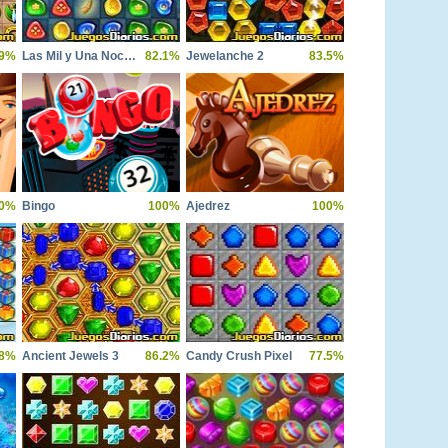
.9%
Las Mil y Una Noches
82.1%
Jewelanche 2
83.5%
0%
Bingo
100%
Ajedrez
100%
.8%
Ancient Jewels 3
86.2%
Candy Crush Pixel
77.5%