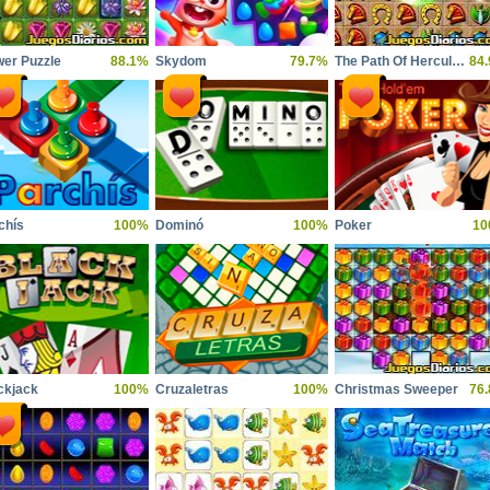
wer Puzzle
88.1%
Skydom
79.7%
The Path Of Hercules
84
chís
100%
Dominó
100%
Poker
10
ckjack
100%
Cruzaletras
100%
Christmas Sweeper
76