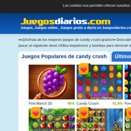
Las cookies nos permiten ofrecer nuestro
Juegos, Juegos online , Juegos gratis a diario en Juegosdiarios.c
🍬¡Disfruta de los mejores juegos de candy crush gratis!🍬 Descubre
pasar al siguiente nivel. Utiliza impulsores y bombas para destrui
Juegos Populares de candy crush
Último
Find Match 3D
90%
Candy Crush
91.8%