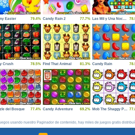
ny Easter
79.4%
Candy Rain 2
77.7%
Las Mil y Una Noches 3
78
y Crush
78.5%
Find That Animal
81.3%
Candy Rain
78
zle del Bosque
77.4%
Candy Adventure
69.2%
Mob The Shaggy Puffles
77
uegos usando nuestro Paginador de contenido, hay miles de juegos gratis distribu