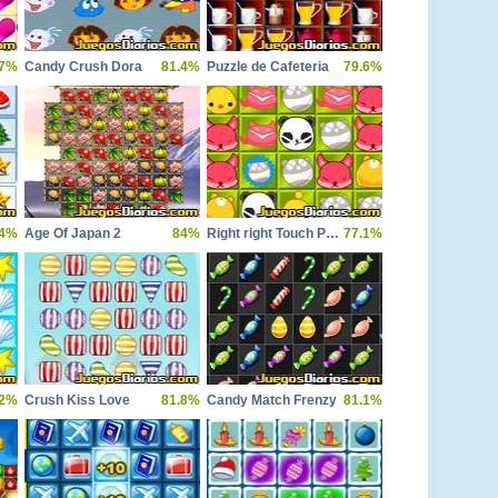
.7%
Candy Crush Dora
81.4%
Puzzle de Cafeteria
79.6%
.4%
Age Of Japan 2
84%
Right right Touch Pet 2
77.1%
.2%
Crush Kiss Love
81.8%
Candy Match Frenzy
81.1%