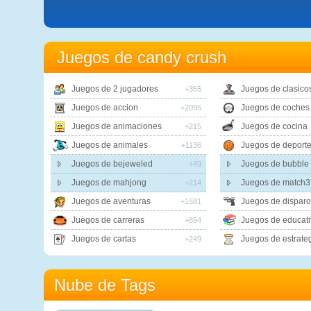
Juegos de candy crush
Juegos de 2 jugadores
Juegos de clasico
+355
Juegos de accion
Juegos de coches
+2095
Juegos de animaciones
Juegos de cocina
+215
Juegos de animales
Juegos de deport
+1136
Juegos de bejeweled
Juegos de bubble 
+49
Juegos de mahjong
Juegos de match3
+214
Juegos de aventuras
Juegos de disparo
+1581
Juegos de carreras
Juegos de educati
+894
Juegos de cartas
Juegos de estrate
+249
Nube de Tags