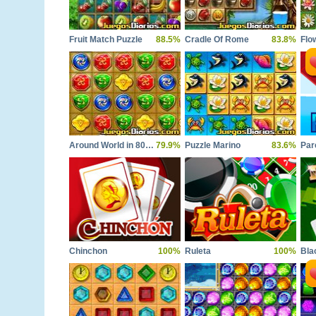
Fruit Match Puzzle
88.5%
Cradle Of Rome
83.8%
Flo
Around World in 80 Days
79.9%
Puzzle Marino
83.6%
Par
Chinchon
100%
Ruleta
100%
Bla