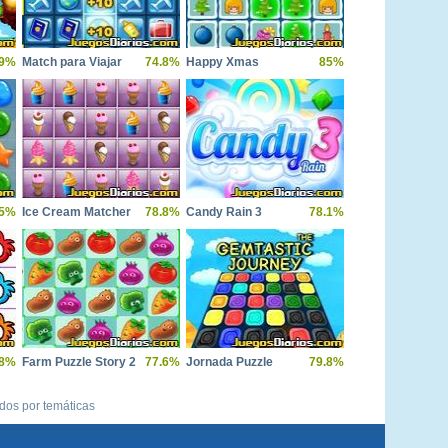
.9%
Match para Viajar
74.8%
Happy Xmas
85%
.5%
Ice Cream Matcher
78.8%
Candy Rain 3
78.1%
.8%
Farm Puzzle Story 2
77.6%
Jornada Puzzle
79.8%
ídos por temáticas