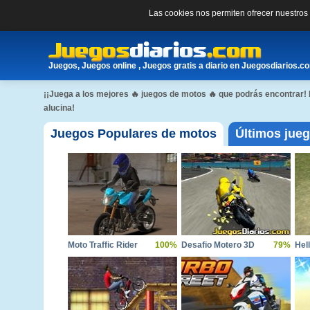
Las cookies nos permiten ofrecer nuestro
Juegos, Juegos online , Juegos gratis a diario en Juegosdiarios.c
¡¡Juega a los mejores 🔥 juegos de motos 🔥 que podrás encontrar!
alucina!
Juegos Populares de motos
Últimos jue
Moto Traffic Rider
100%
Desafio Motero 3D
79%
Hel