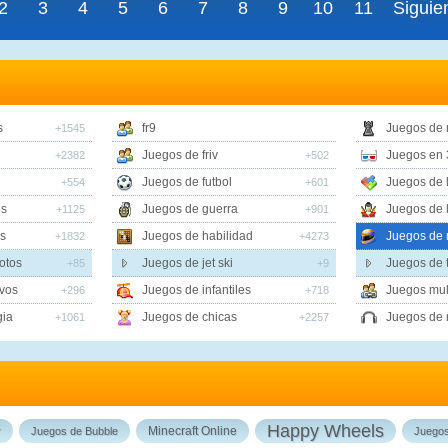
2
3
4
5
6
7
8
9
10
11
Siguie
s
fr9
Juegos de
+1545
Juegos de friv
Juegos en 
+2382
+502
Juegos de futbol
Juegos de 
+554
+601
es
Juegos de guerra
Juegos de 
+1125
+901
s
Juegos de habilidad
Juegos de 
+1832
+4273
otos
Juegos de jet ski
Juegos de t
+85
+9
vos
Juegos de infantiles
Juegos mul
+296
+718
gia
Juegos de chicas
Juegos de 
+1061
+2257
Happy Wheels
Minecraft Online
r
Juegos de Bubble
Juego