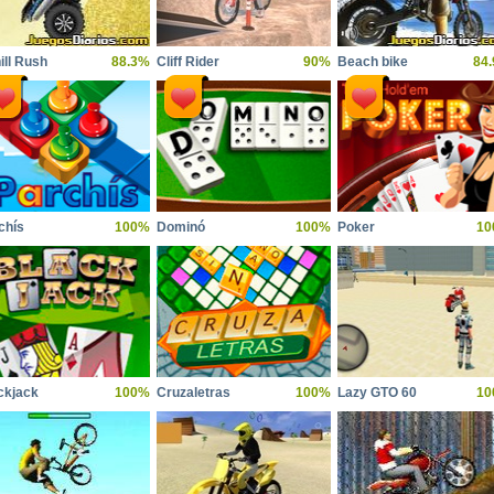
ill Rush
88.3%
Cliff Rider
90%
Beach bike
84
chís
100%
Dominó
100%
Poker
10
ckjack
100%
Cruzaletras
100%
Lazy GTO 60
10