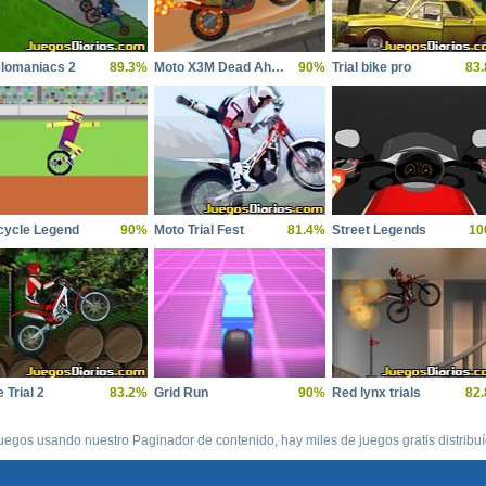
lomaniacs 2
89.3%
Moto X3M Dead Ahead
90%
Trial bike pro
83
cycle Legend
90%
Moto Trial Fest
81.4%
Street Legends
10
 Trial 2
83.2%
Grid Run
90%
Red lynx trials
82
uegos usando nuestro Paginador de contenido, hay miles de juegos gratis distribu