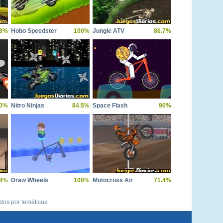
.8%
Hobo Speedster
100%
Jungle ATV
86.7%
0%
Nitro Ninjas
84.5%
Space Flash
90%
.8%
Draw Wheels
100%
Motocross Air
71.4%
ídos por temáticas