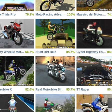
 Trials Pro
79.8%
Moto Racing Advanced
100%
Maestro del Motocross
74
Crazy Wheelie Motorider
66.7%
Stunt Dirt Bike
85.7%
Cyber Highway Escape
84
erbike X
82.6%
Real Motorbike Simulator Race 3D
85.7%
TT Racer
80