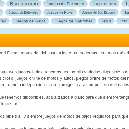
Bomberman
J
Juegos de Pokemon
s
Juegos de Tetris
Ju
Juegos de Poker
Juegos de Bejeweled
Juegos de Bob Esponja
ores
Juegos de Gatos
Juegos de Tiburones
Tetris
Tetris
rar! Desde motos de trial hasta a las más modernas, tenemos más de
stra web juegosdiarios, tenemos una amplia variedad disponible para
s cross, juegos online de motos y autos, juegos online de motos del
o de manera independiente o con amigos, para competir sobre las dos 
ue tenemos disponibles, actualizados a diario para que siempre teng
te gustan.
s bike trial, y siempre juegos de motos de bajos requisitos para qu
 desde los juegos para móvil online y gratis sin descargar para cual