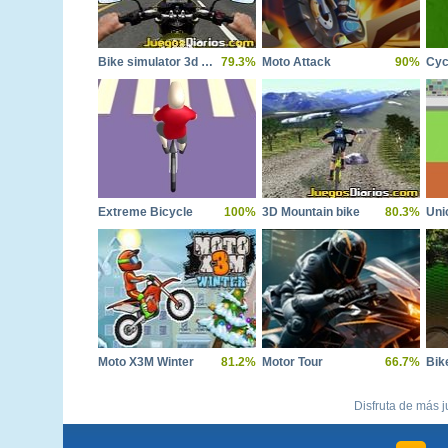
Bike simulator 3d supermoto ii
79.3%
Moto Attack
90%
Cyc
Extreme Bicycle
100%
3D Mountain bike
80.3%
Uni
Moto X3M Winter
81.2%
Motor Tour
66.7%
Bike
Disfruta de más j