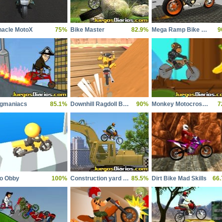
nacle MotoX
75%
Bike Master
82.9%
Mega Ramp Bike Racing Tracks
9
gmaniacs
85.1%
Downhill Ragdoll Brothers
90%
Monkey Motocross Island
7
o Obby
100%
Construction yard bike
85.5%
Dirt Bike Mad Skills
66