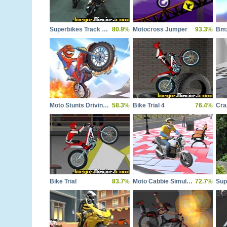
Superbikes Track Stars
80.9%
Motocross Jumper
93.3%
Bmx
Moto Stunts Driving Racing
58.3%
Bike Trial 4
76.4%
Bike Trial
83.7%
Moto Cabbie Simulator
72.7%
Sup