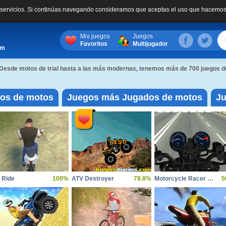
s servicios. Si continúas navegando consideramos que aceptas el uso que hacemos
Mis juegos
Juegos
Favoritos
Multijugador
om
 Desde motos de trial hasta a las más modernas, tenemos más de 700 juegos de
gos de motos
Juegos más Jugados de motos
Ju
l Ride
100%
ATV Destroyer
78.8%
Motorcycle Racer Road Mayhem
5