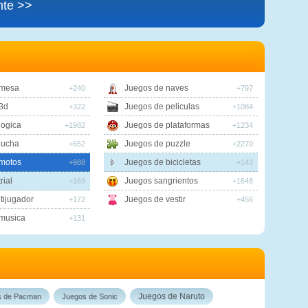
nte >>
 mesa
Juegos de naves
+240
+797
3d
Juegos de peliculas
+322
+1084
logica
Juegos de plataformas
+1982
+1234
lucha
Juegos de puzzle
+652
+2270
motos
Juegos de bicicletas
+988
+143
rial
Juegos sangrientos
+169
+1648
tijugador
Juegos de vestir
+172
+456
musica
+131
Juegos de Naruto
s de Pacman
Juegos de Sonic