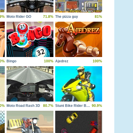
.9%
Moto Rider GO
71.8%
The pizza guy
81%
0%
Bingo
100%
Ajedrez
100%
0%
Moto Road Rash 3D
80.7%
Stunt Bike Rider Bros
90.9%