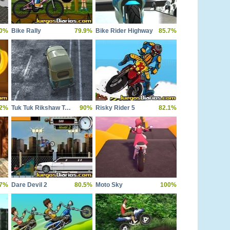
0%
Bike Rally
79.9%
Bike Rider Highway
85.7%
2%
Tuk Tuk Rikshaw Traffic Racing
90%
Risky Rider 5
82.1%
.7%
Dare Devil 2
80.5%
Moto Sky
100%