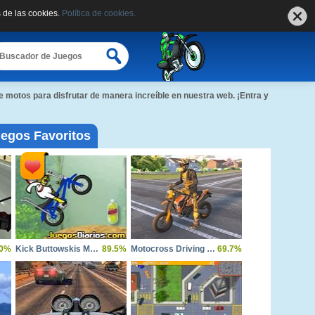
 de las cookies.
Política de cookies.
 motos para disfrutar de manera increíble en nuestra web. ¡Entra y
egos Favoritos
0%
Kick Buttowskis Moto Rush
89.5%
Motocross Driving Simulator
69.7%