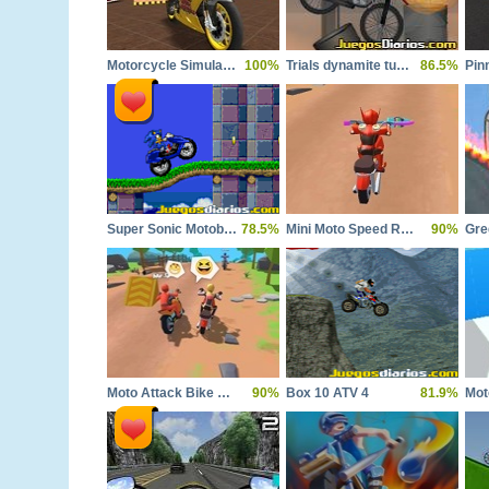
Motorcycle Simulator Offline
100%
Trials dynamite tumble
86.5%
Pin
Super Sonic Motobike
78.5%
Mini Moto Speed Race
90%
Gre
Moto Attack Bike Racing
90%
Box 10 ATV 4
81.9%
Mot