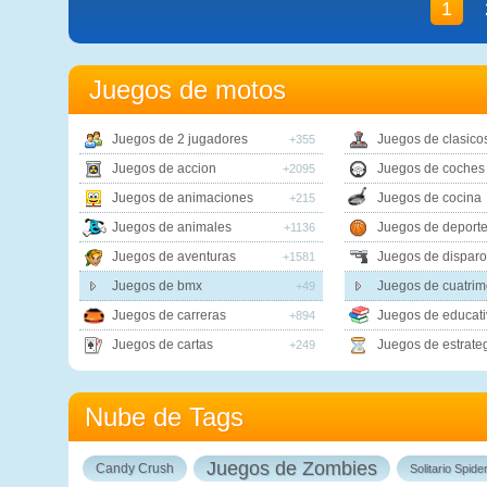
1
Juegos de motos
Juegos de 2 jugadores
Juegos de clasico
+355
Juegos de accion
Juegos de coches
+2095
Juegos de animaciones
Juegos de cocina
+215
Juegos de animales
Juegos de deport
+1136
Juegos de aventuras
Juegos de disparo
+1581
Juegos de bmx
Juegos de cuatrim
+49
Juegos de carreras
Juegos de educati
+894
Juegos de cartas
Juegos de estrate
+249
Nube de Tags
Juegos de Zombies
Candy Crush
Solitario Spide