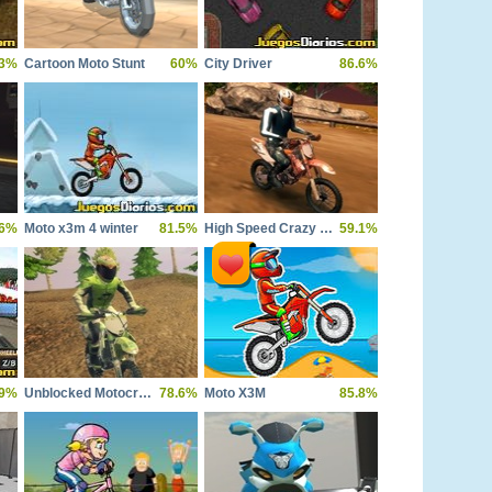
.3%
Cartoon Moto Stunt
60%
City Driver
86.6%
.6%
Moto x3m 4 winter
81.5%
High Speed Crazy Bike
59.1%
.9%
Unblocked Motocross Racing
78.6%
Moto X3M
85.8%