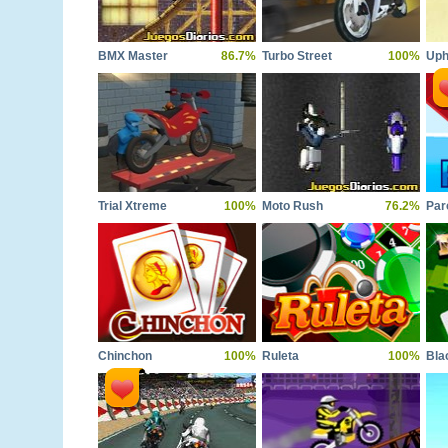
BMX Master
86.7%
Turbo Street
100%
Uph
Trial Xtreme
100%
Moto Rush
76.2%
Par
Chinchon
100%
Ruleta
100%
Bla