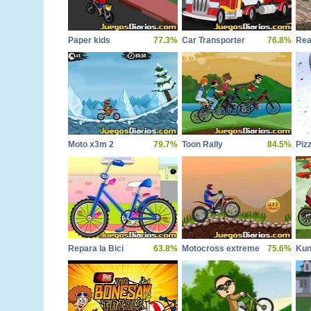
Paper kids
77.3%
Car Transporter
76.8%
Moto x3m 2
79.7%
Toon Rally
84.5%
Piz
Repara la Bici
63.8%
Motocross extreme
75.6%