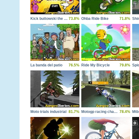
Kick buttowski the bonesaw trials
73.8%
Ohba Ride Bike
71.8%
Shi
La banda del patio
76.5%
Ride My Bicycle
79.8%
Moto trials industrial
81.7%
Motogp racing championship
78.4%
Mtb