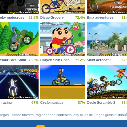
oky motocross
53.5%
Diego Grocery
72.4%
Bmx adventures
81
osaur Bike Stunt
73.3%
Crayon Shin Chan Rides Bike
71.2%
Stunt acrobat 2
62
r racing
67%
Cyclomaniacs
87%
Cycle Scramble 2
77
uegos usando nuestro Paginador de contenido, hay miles de juegos gratis distribu