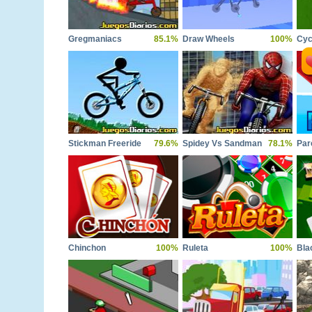
Gregmaniacs
85.1%
Draw Wheels
100%
Cyc
Stickman Freeride
79.6%
Spidey Vs Sandman
78.1%
Par
Chinchon
100%
Ruleta
100%
Bla