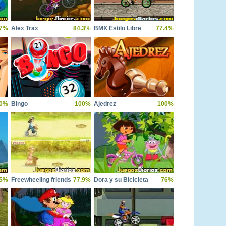
.7%
Alex Trax
84.3%
BMX Estilo Libre
77.4%
0%
Bingo
100%
Ajedrez
100%
.5%
Freewheeling friends
77.9%
Dora y su Bicicleta
76%