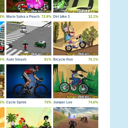
.6%
Mario Salva a Peach
72.9%
Dirt bike 3
32.1%
.5%
Auto Smash
81%
Bicycle Run
76.1%
5%
Cycle Sprint
75%
Juniper Lee
74.6%