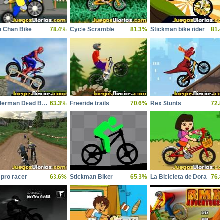
n Chan Bike
78.4%
Cycle Scramble
81.3%
Stickman bike rider
81
Spiderman Dead Bike
63.3%
Freeride trails
70.6%
Rex Stunts
72
 pro racer
63.6%
Stickman Biker
65.3%
La Bicicleta de Dora
76