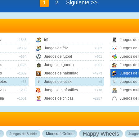
1
2
Siguiente >>
s
fr9
Juegos de
+1545
Juegos de friv
Juegos en 
+2382
+502
Juegos de futbol
Juegos de 
+554
+601
es
Juegos de guerra
Juegos de 
+1125
+901
s
Juegos de habilidad
Juegos de 
+1832
+4273
otos
Juegos de jet ski
Juegos de t
+85
+9
vos
Juegos de infantiles
Juegos mul
+296
+718
gia
Juegos de chicas
Juegos de 
+1061
+2257
Happy Wheels
Minecraft Online
r
Juegos de Bubble
Juego