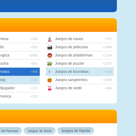
 mesa
Juegos de naves
+240
+797
3d
Juegos de peliculas
+322
+1084
logica
Juegos de plataformas
+1982
+1234
lucha
Juegos de puzzle
+652
+2270
motos
Juegos de bicicletas
+988
+143
rial
Juegos sangrientos
+169
+1648
tijugador
Juegos de vestir
+172
+456
musica
+131
Juegos de Naruto
s de Pacman
Juegos de Sonic