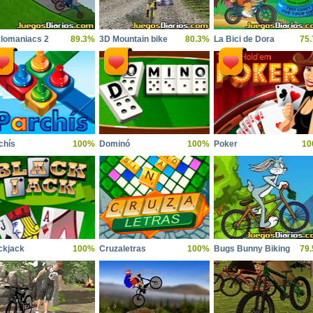
lomaniacs 2
89.3%
3D Mountain bike
80.3%
La Bici de Dora
75
chís
100%
Dominó
100%
Poker
10
ckjack
100%
Cruzaletras
100%
Bugs Bunny Biking
79