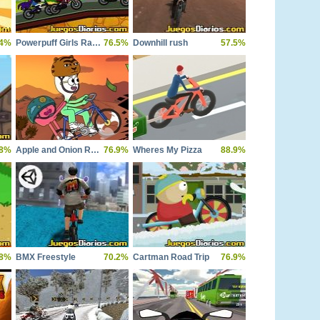
.4%
Powerpuff Girls Racing
76.5%
Downhill rush
57.5%
.8%
Apple and Onion Radausflug
76.9%
Wheres My Pizza
88.9%
.8%
BMX Freestyle
70.2%
Cartman Road Trip
76.9%