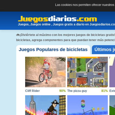
Las cookies nos permiten ofrecer nuestro
Juegos, Juegos online , Juegos gratis a diario en Juegosdiarios.c
🚲¡Diviértete al máximo con los mejores juegos de bicicletas gratis
bicicletas, agrega componentes para que puedan tener más potenci
Juegos Populares de bicicletas
Últimos j
Cliff Rider
90%
The pizza guy
81%
Ext