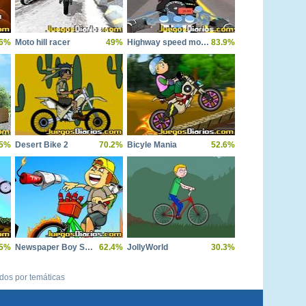
.6%
Moto hill racer
49%
Highway speed moto bike driver
83.9%
.5%
Desert Bike 2
70.2%
Bicyle Mania
52.6%
.5%
Newspaper Boy Saga
62.4%
JollyWorld
30.3%
ídos por temáticas