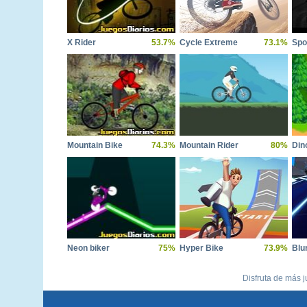
X Rider
53.7%
Cycle Extreme
73.1%
Spo
Mountain Bike
74.3%
Mountain Rider
80%
Din
Neon biker
75%
Hyper Bike
73.9%
Blu
Disfruta de más j