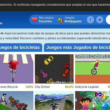
s servicios. Si continúas navegando consideramos que aceptas el uso que hacemos
Mis juegos
Juegos
Favoritos
Multijugador
om
!🚲 Aquí encuentras todo tipo de juegos de bicis para que puedas demostrar tus
a y velocidad. Recorre caminos y pistas accidentadas superando obstáculos y 
uegos de bicicletas
Juegos más Jugados de bicicl
reme Bicycle
100%
City Driver
86.6%
Unicycle Legend
9