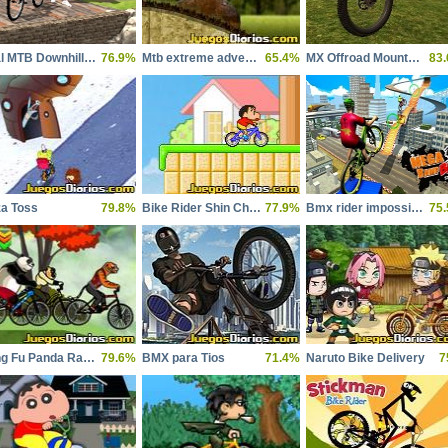
Real MTB Downhill 3D
76.9%
Mtb extreme adventure
65.4%
MX Offroad Mountain Bike
83
za Toss
79.8%
Bike Rider Shin Chan
77.9%
Bmx rider impossible stunt racing bicycle stunt
75
Kung Fu Panda Racing Challenge
79.6%
BMX para Tios
71.4%
Naruto Bike Delivery
7