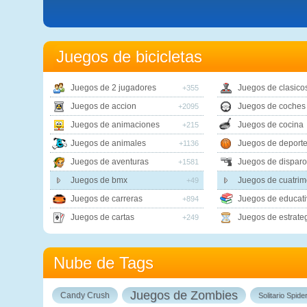
Juegos de bicicletas
Juegos de 2 jugadores
Juegos de clasico
+355
Juegos de accion
Juegos de coches
+2095
Juegos de animaciones
Juegos de cocina
+215
Juegos de animales
Juegos de deport
+1136
Juegos de aventuras
Juegos de disparo
+1581
Juegos de bmx
Juegos de cuatrim
+49
Juegos de carreras
Juegos de educati
+894
Juegos de cartas
Juegos de estrate
+249
Nube de Tags
Juegos de Zombies
Candy Crush
Solitario Spide