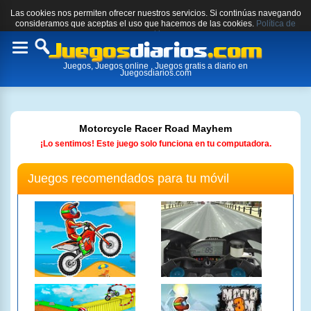
Las cookies nos permiten ofrecer nuestros servicios. Si continúas navegando
consideramos que aceptas el uso que hacemos de las cookies.
Política de
cookies.
Toggle
Juegos, Juegos online , Juegos gratis a diario en
navigation
Juegosdiarios.com
Motorcycle Racer Road Mayhem
¡Lo sentimos! Este juego solo funciona en tu computadora.
Juegos recomendados para tu móvil