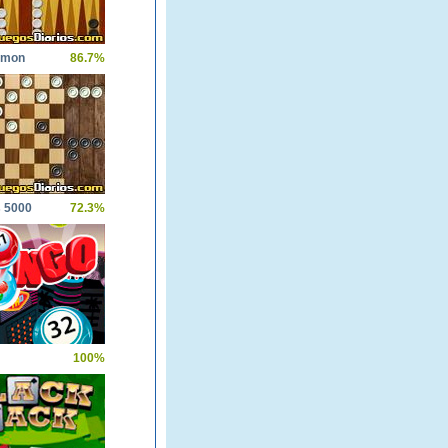
mmon
86.7%
 5000
72.3%
100%