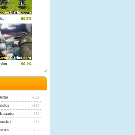
 War
90.2%
sion
90.1%
lucha
+652
motos
+988
tijugador
+172
musica
+131
naves
+797