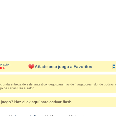
loración
Añade este juego a Favoritos
.8%
segunda entrega de este fantástico juego para más de 4 jugadores , donde podrás v
go de cartas.Usa el ratón.
juego? Haz click aquí para activar flash