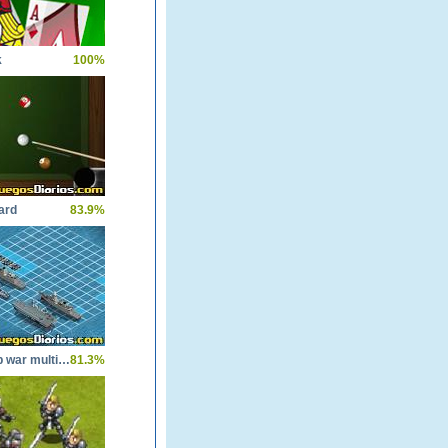
k
100%
iard
83.9%
Battleship war multiplayer
81.3%