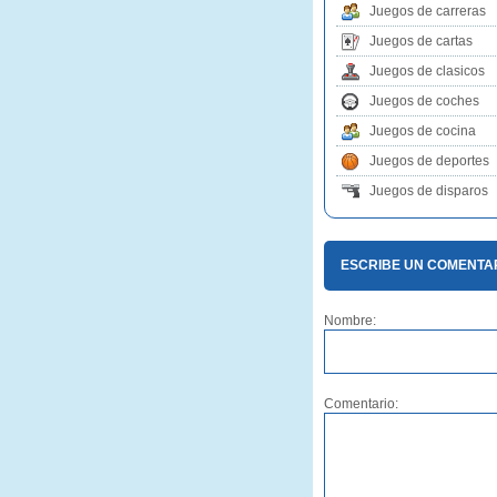
Juegos de carreras
Juegos de cartas
Juegos de clasicos
Juegos de coches
Juegos de cocina
Juegos de deportes
Juegos de disparos
ESCRIBE UN COMENTA
Nombre:
Comentario: