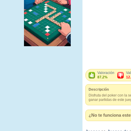
Valoración
Va
87.2%
12
Descripción
Disfruta del poker con la 
ganar partidas de este jue
¿No te funciona este 