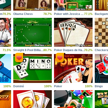
Em
70.3%
Obama Chess
78.7%
Poker with Jessica Simpson
77.1%
Backga
71.5%
Straight 8 Pool Billiards
80.7%
Poker Duques de Hazzard
70.2%
Checkers
100%
Dominó
100%
Poker
100%
Bingo