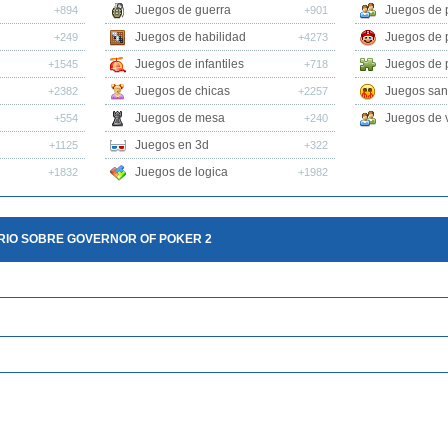
Juegos de guerra
Juegos de 
+894
+901
Juegos de habilidad
Juegos de 
+249
+4273
Juegos de infantiles
Juegos de 
+1545
+718
Juegos de chicas
Juegos san
+2382
+2257
Juegos de mesa
Juegos de v
+554
+240
Juegos en 3d
+1125
+322
Juegos de logica
+1832
+1982
RIO SOBRE GOVERNOR OF POKER 2