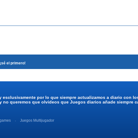
¡sé el primero!
y esclusivamente por lo que siempre actualizamos a diario con l
 y no queremos que olvideos que Juegos diarios añade siempre ca
 games
Juegos Multijugador