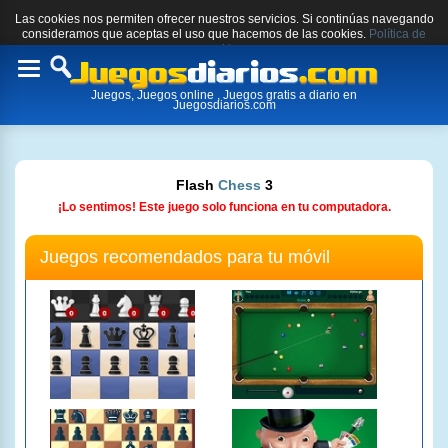
Las cookies nos permiten ofrecer nuestros servicios. Si continúas navegando
consideramos que aceptas el uso que hacemos de las cookies.
Política de
cookies.
Toggle
Juegos, Juegos online , Juegos gratis a diario en
navigation
Juegosdiarios.com
Flash
Chess
3
¡Lo sentimos! Este juego solo funciona en tu computadora.
Juegos recomendados para tu móvil