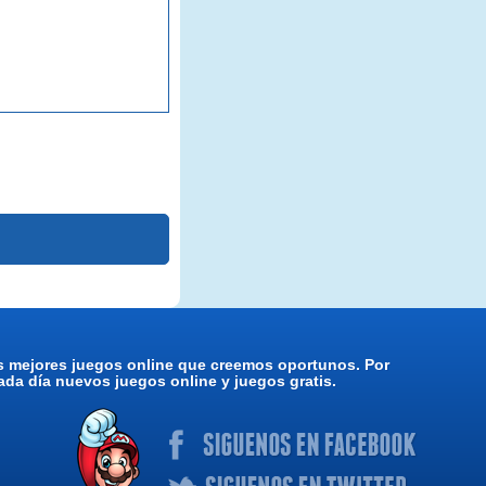
os mejores juegos online que creemos oportunos. Por
da día nuevos juegos online y juegos gratis.