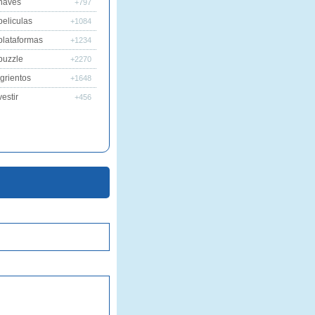
naves
+797
peliculas
+1084
plataformas
+1234
puzzle
+2270
grientos
+1648
estir
+456