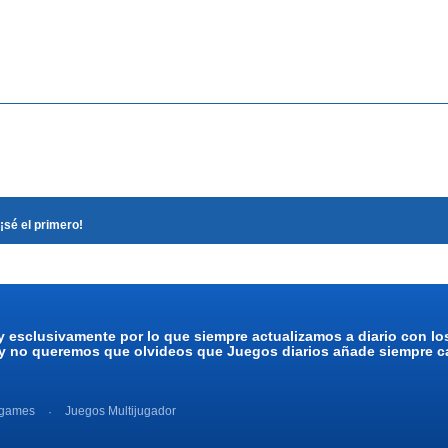
¡sé el primero!
y esclusivamente por lo que siempre actualizamos a diario con l
 y no queremos que olvideos que Juegos diarios añade siempre ca
 games
Juegos Multijugador