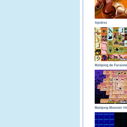
Ajedrez
Mahjong de Faraon
Mahjong Monster H