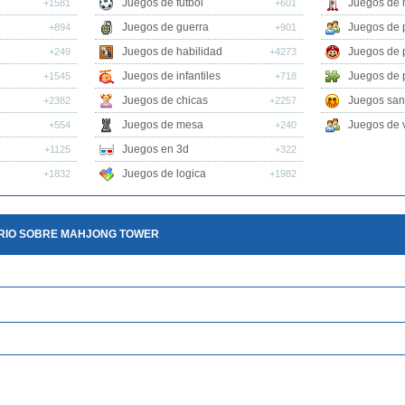
Juegos de futbol
Juegos de 
+1581
+601
Juegos de guerra
Juegos de 
+894
+901
Juegos de habilidad
Juegos de 
+249
+4273
Juegos de infantiles
Juegos de 
+1545
+718
Juegos de chicas
Juegos san
+2382
+2257
Juegos de mesa
Juegos de v
+554
+240
Juegos en 3d
+1125
+322
Juegos de logica
+1832
+1982
RIO SOBRE MAHJONG TOWER