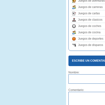
Juegos de aventuras
Juegos de carreras
Juegos de cartas
Juegos de clasicos
Juegos de coches
Juegos de cocina
Juegos de deportes
Juegos de disparos
ESCRIBE UN COMENTA
Nombre:
Comentario: