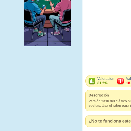
Valoración
Va
81.5%
18
Descripción
Versión flash del clásico 
sueltas. Usa el ratón para 
¿No te funciona este 