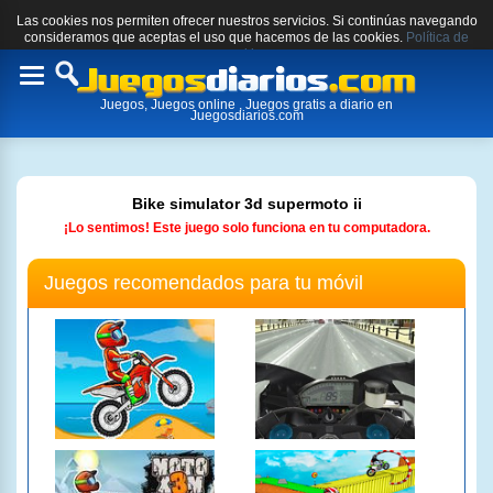
Las cookies nos permiten ofrecer nuestros servicios. Si continúas navegando
consideramos que aceptas el uso que hacemos de las cookies.
Política de
cookies.
Toggle
Juegos, Juegos online , Juegos gratis a diario en
navigation
Juegosdiarios.com
Bike simulator 3d supermoto ii
¡Lo sentimos! Este juego solo funciona en tu computadora.
Juegos recomendados para tu móvil