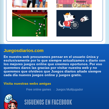
Juegosdiarios.com
En nuestra web procuramos pensar en el usuario única y
esclusivamente por lo que siempre actualizamos a diario con
los mejores juegos online que creemos oportunos. Por eso
queremos daros las gracias por visitar nuestra web y no
queremos que olvideos que Juegos diarios añade siempre
cada día nuevos juegos online y juegos gratis.
Visita nuestras webs amigas
Free online games
Juegos Multijugador