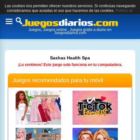
Las cookies nos permiten ofrecer nuestros servicios. Si continúas navegando
consideramos que aceptas el uso que hacemos de las cookies.
Política de
cookies.
Toggle
Juegos, Juegos online , Juegos gratis a diario en
navigation
Juegosdiarios.com
Sashas Health Spa
¡Lo sentimos! Este juego solo funciona en tu computadora.
Juegos recomendados para tu móvil