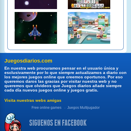
Juegosdiarios.com
En nuestra web procuramos pensar en el usuario única y
esclusivamente por lo que siempre actualizamos a diario con
los mejores juegos online que creemos oportunos. Por eso
queremos daros las gracias por visitar nuestra web y no
queremos que olvideos que Juegos diarios añade siempre
cada día nuevos juegos online y juegos gratis.
Visita nuestras webs amigas
Free online games
Juegos Multijugador