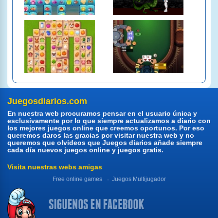
Juegosdiarios.com
En nuestra web procuramos pensar en el usuario única y
esclusivamente por lo que siempre actualizamos a diario con
los mejores juegos online que creemos oportunos. Por eso
queremos daros las gracias por visitar nuestra web y no
queremos que olvideos que Juegos diarios añade siempre
cada día nuevos juegos online y juegos gratis.
Visita nuestras webs amigas
Free online games
Juegos Multijugador