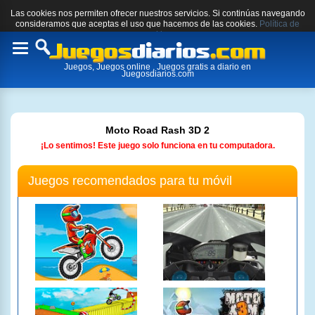
Las cookies nos permiten ofrecer nuestros servicios. Si continúas navegando
consideramos que aceptas el uso que hacemos de las cookies.
Política de
cookies.
Toggle
Juegos, Juegos online , Juegos gratis a diario en
navigation
Juegosdiarios.com
Moto Road Rash 3D 2
¡Lo sentimos! Este juego solo funciona en tu computadora.
Juegos recomendados para tu móvil