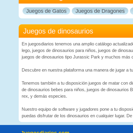
Juegos de Gatos
Juegos de Dragones
Juegos de dinosaurios
En juegosdiarios tenemos una amplio catálogo actualizado
lego, juegos de dinosaurios para niños, juegos de dinosa
juegos de dinosaurios tipo Jurassic Park y muchos más di
Descubre en nuestra plataforma una manera de jugar a tu
Tenemos también a tu disposición juegos de matar con di
de dinosaurios bebes para niños, juegos de dinosaurios B
rex, y demás especies.
Nuestro equipo de software y jugadores pone a tu disposi
puedas disfrutar de los dinosaurios en cualquier lugar. De