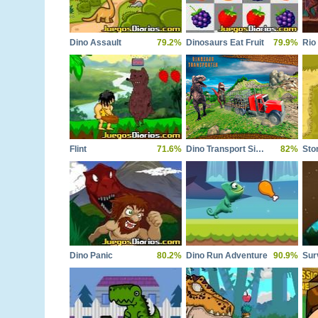
Dino Assault
79.2%
Dinosaurs Eat Fruit
79.9%
Rio
Flint
71.6%
Dino Transport Simulator
82%
Sto
Dino Panic
80.2%
Dino Run Adventure
90.9%
Sur