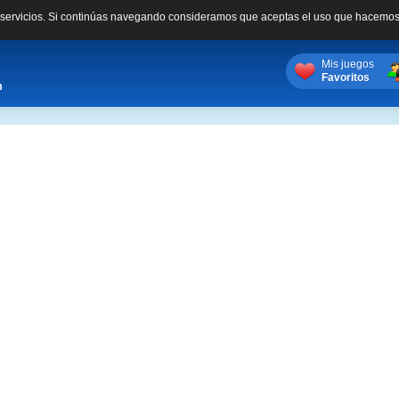
s servicios. Si continúas navegando consideramos que aceptas el uso que hacemos
Mis juegos
Favoritos
m