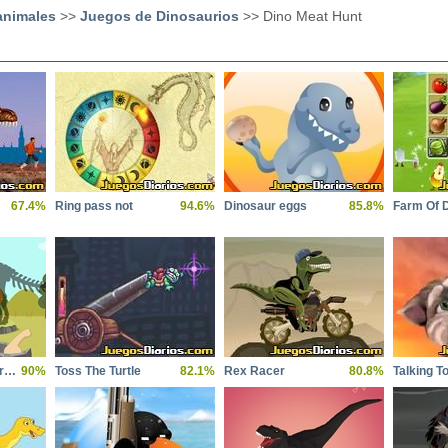
animales
>>
Juegos de Dinosaurios
>> Dino Meat Hunt
67.4%
Ring pass not
94.6%
Dinosaur eggs
85.8%
Farm Of 
Dinosaur Games For Toddlers
90%
Toss The Turtle
82.1%
Rex Racer
80.8%
Talking T