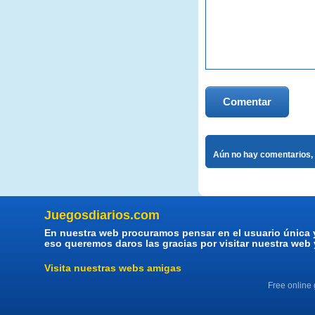
Comentar
Aún no hay comentarios, 
Juegosdiarios.com
En nuestra web procuramos pensar en el usuario única 
eso queremos daros las gracias por visitar nuestra web
Visita nuestras webs amigas
Free online