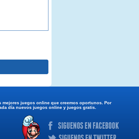
os mejores juegos online que creemos oportunos. Por
da día nuevos juegos online y juegos gratis.