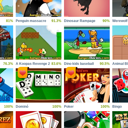
81%
Penguin massacre
91.3%
Dinosaur Rampage
90%
Werewolf
76.3%
A Koopas Revenge 2
83.6%
Dino kids baseball
90.5%
Animal B
100%
Dominó
100%
Poker
100%
Bingo