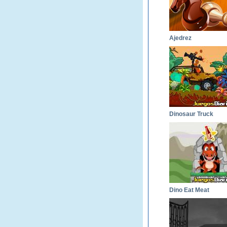
Ajedrez
Dinosaur Truck
Dino Eat Meat