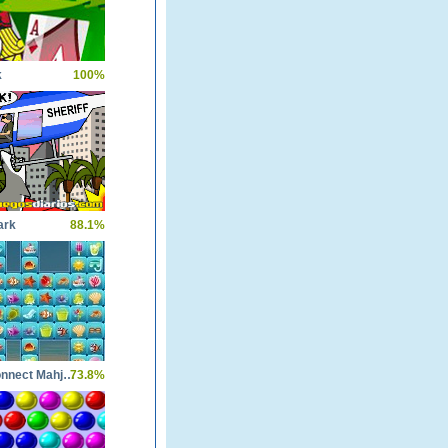
k
100%
ark
88.1%
Beach Connect Mahjong
73.8%