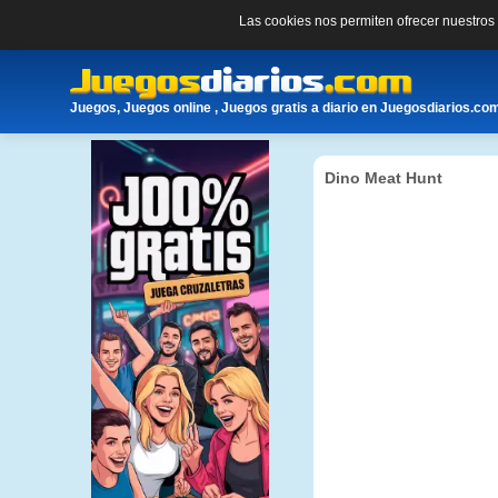
Las cookies nos permiten ofrecer nuestro
Juegos, Juegos online , Juegos gratis a diario en Juegosdiarios.co
Dino Meat Hunt