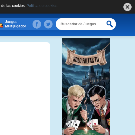
 de las cookies.
Política de cookies.
Juegos
Multijugador