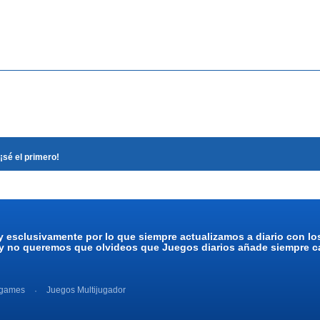
¡sé el primero!
y esclusivamente por lo que siempre actualizamos a diario con l
 y no queremos que olvideos que Juegos diarios añade siempre ca
 games
Juegos Multijugador