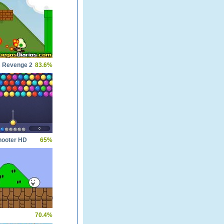
 Revenge 2
83.6%
hooter HD
65%
70.4%