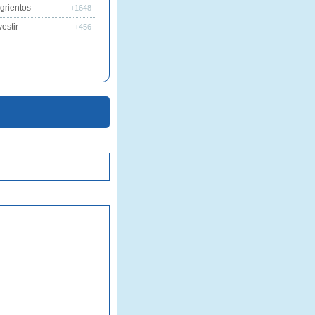
grientos
+1648
estir
+456