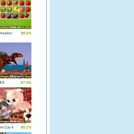
Dreams
88.2%
REX
67.4%
om Cat 4
85.1%