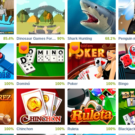
85.4%
Dinosaur Games For Toddlers
90%
Shark Hunting
68.1%
Penguin 
100%
Dominó
100%
Poker
100%
Bingo
100%
Chinchon
100%
Ruleta
100%
Blackjac