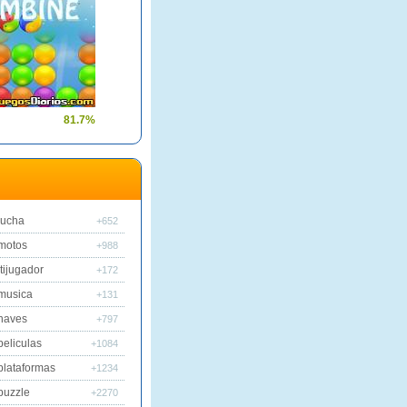
81.7%
lucha
+652
motos
+988
tijugador
+172
musica
+131
naves
+797
peliculas
+1084
plataformas
+1234
puzzle
+2270