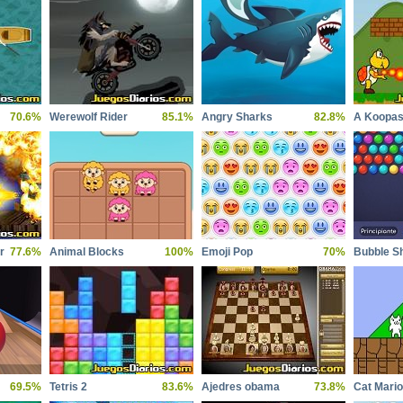
70.6%
Werewolf Rider
85.1%
Angry Sharks
82.8%
A Koopas
r
77.6%
Animal Blocks
100%
Emoji Pop
70%
Bubble S
69.5%
Tetris 2
83.6%
Ajedres obama
73.8%
Cat Mario