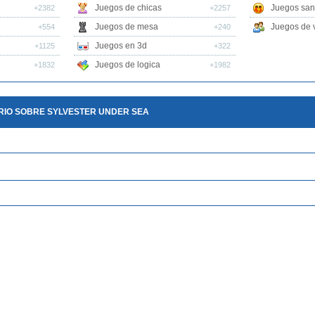
Juegos de chicas
Juegos san
+2382
+2257
Juegos de mesa
Juegos de v
+554
+240
Juegos en 3d
+1125
+322
Juegos de logica
+1832
+1982
RIO SOBRE SYLVESTER UNDER SEA