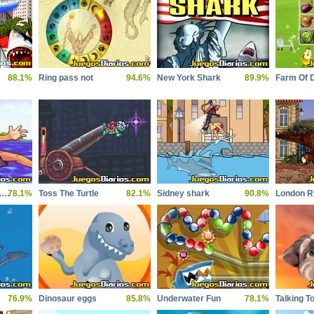
88.1%
Ring pass not
94.6%
New York Shark
89.9%
Farm Of 
Paranormal Shark Activity
78.1%
Toss The Turtle
82.1%
Sidney shark
90.8%
London 
76.9%
Dinosaur eggs
85.8%
Underwater Fun
78.1%
Talking T