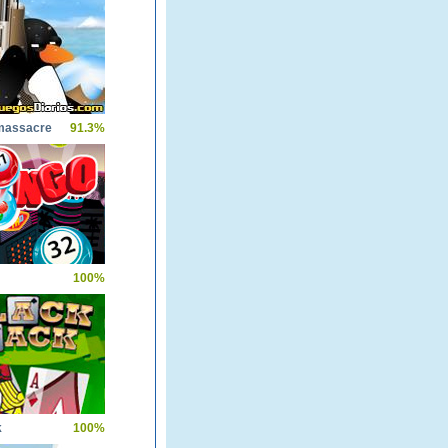
massacre
91.3%
100%
k
100%