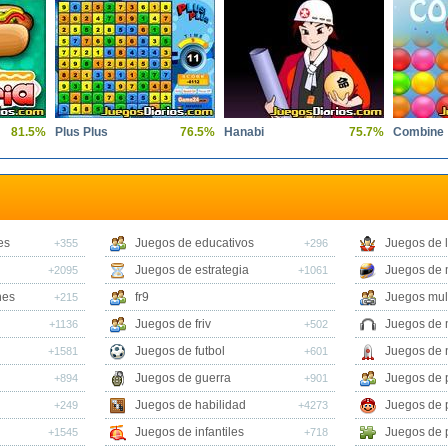
81.5%
Plus Plus
76.5%
Hanabi
75.7%
Combine
es
Juegos de educativos
Juegos de 
+355
+296
Juegos de estrategia
Juegos de 
+2095
+1061
nes
fr9
Juegos mul
+215
Juegos de friv
Juegos de 
+1136
+502
Juegos de futbol
Juegos de 
+1581
+601
Juegos de guerra
Juegos de 
+894
+901
Juegos de habilidad
Juegos de 
+249
+4273
Juegos de infantiles
Juegos de 
+1545
+718