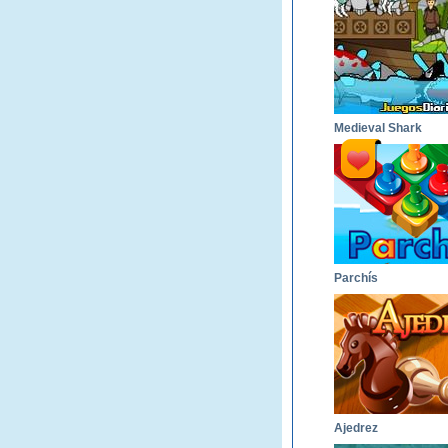
Medieval Shark
Parchís
Ajedrez