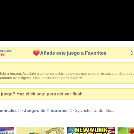
loración
Añade este juego a Favoritos
.3%
dido a bucear. Ayudale a comerse todos los peces que pueda. Esquiva al tiburón y 
 bombona de oxígeno. Usa los cursores para moverte.
juego? Haz click aquí para activar flash
animales
>>
Juegos de Tiburones
>> Sylvester Under Sea