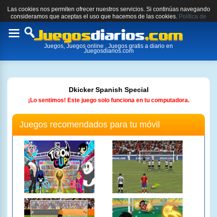
Las cookies nos permiten ofrecer nuestros servicios. Si continúas navegando
consideramos que aceptas el uso que hacemos de las cookies.
Política de
cookies.
Toggle
Juegos, Juegos online , Juegos gratis a diario en
navigation
Juegosdiarios.com
Dkicker Spanish Special
¡Lo sentimos! Este juego solo funciona en tu computadora.
Juegos recomendados para tu móvil