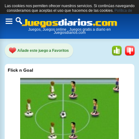
Las cookies nos permiten ofrecer nuestros servicios. Si continúas navegando
consideramos que aceptas el uso que hacemos de las cookies.
Política de
cookies.
Toggle
Juegos, Juegos online , Juegos gratis a diario en
navigation
Juegosdiarios.com
Añade este juego a Favoritos
Flick n Goal