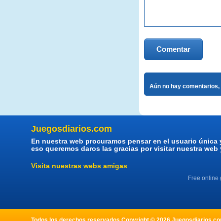
Comentar
Aún no hay comentarios, 
Juegosdiarios.com
En nuestra web procuramos pensar en el usuario única 
eso queremos daros las gracias por visitar nuestra web
Visita nuestras webs amigas
Free online
Todos los derechos reservados Copyright © 2026 Juegosdiarios.com