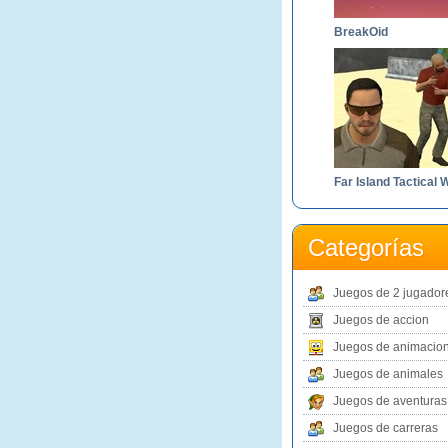
BreakOid
Categorías
Juegos de 2 jugador
Juegos de accion
Juegos de animacio
Juegos de animales
Juegos de aventuras
Juegos de carreras