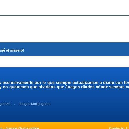
¡sé el primero!
y esclusivamente por lo que siempre actualizamos a diario con l
 y no queremos que olvideos que Juegos diarios añade siempre ca
 games
Juegos Multijugador
 · Juegos Gratis online
Contacto