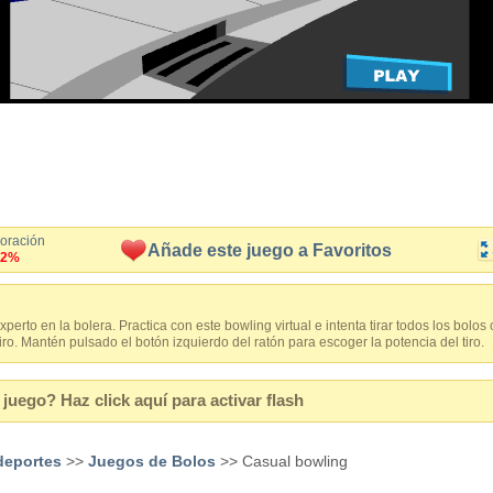
loración
Añade este juego a Favoritos
.2%
erto en la bolera. Practica con este bowling virtual e intenta tirar todos los bolos
tiro. Mantén pulsado el botón izquierdo del ratón para escoger la potencia del tiro.
juego? Haz click aquí para activar flash
deportes
>>
Juegos de Bolos
>> Casual bowling