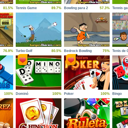
81.5%
Tennis Game
89.7%
Bowling para 2
57.3%
Tennis g
76.9%
Turbo Golf
80.5%
Bedrock Bowling
75%
100%
Dominó
100%
Poker
100%
Bingo