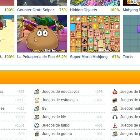
100%
Counter Craft Sniper
75%
Hidden Objects
100%
Mahjong 
Far Island Tactical Warfare
100%
La Peluqueria de Pou
65.2%
Super Mario Mahjong
67%
Tetris
es
Juegos de educativos
Juegos de 
+355
+296
Juegos de estrategia
Juegos de 
+2095
+1061
nes
fr9
Juegos mul
+215
Juegos de friv
Juegos de 
+1136
+502
Juegos de futbol
Juegos de 
+1581
+601
Juegos de guerra
Juegos de 
+894
+901