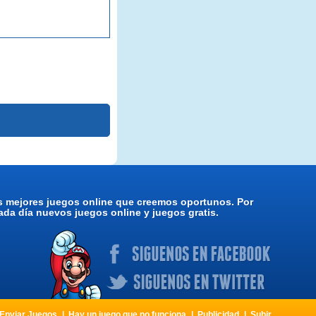
os mejores juegos online que creemos oportunos. Por
da día nuevos juegos online y juegos gratis.
Enviar Juegos
Hay un juego que no funciona
Publicidad
Subir