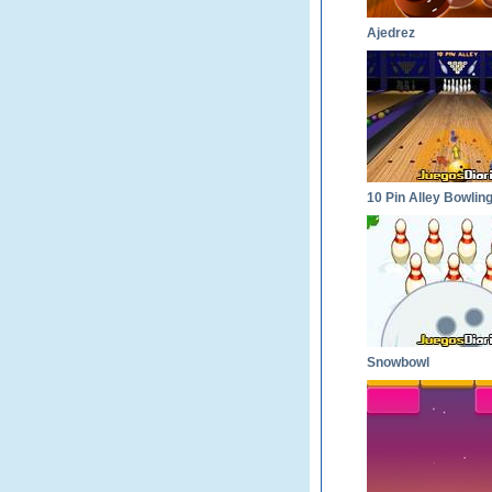
Ajedrez
10 Pin Alley Bowlin
Snowbowl