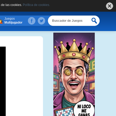
 de las cookies.
Política de cookies.
Juegos
Multijugador