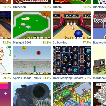
100%
Chinchon
100%
Ruleta
100%
Blackjac
g
73.5%
Mini golf 2009
83.1%
3d bowling
77.7%
Basket d
59.2%
Sports Heads Tennis
93.4%
Dark Mahjong Solitaire
72%
Mordeca