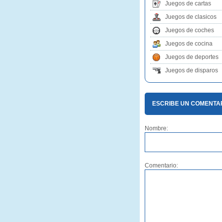
Juegos de cartas
Juegos de clasicos
Juegos de coches
Juegos de cocina
Juegos de deportes
Juegos de disparos
ESCRIBE UN COMENTA
Nombre:
Comentario: