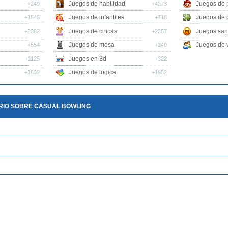
Juegos de habilidad
Juegos de 
+249
+4273
Juegos de infantiles
Juegos de 
+1545
+718
Juegos de chicas
Juegos san
+2382
+2257
Juegos de mesa
Juegos de v
+554
+240
Juegos en 3d
+1125
+322
Juegos de logica
+1832
+1982
RIO SOBRE CASUAL BOWLING