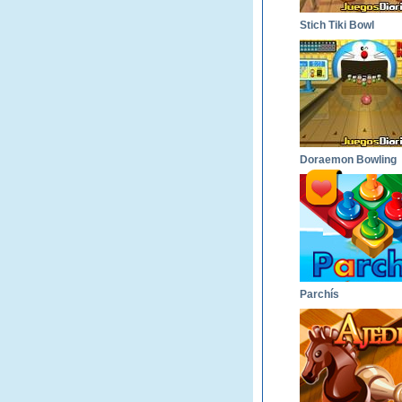
Stich Tiki Bowl
Doraemon Bowling
Parchís