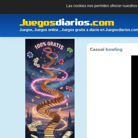
Las cookies nos permiten ofrecer nuestro
Juegos, Juegos online , Juegos gratis a diario en Juegosdiarios.co
Casual
bowling