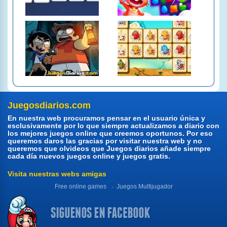
Juegosdiarios.com
En nuestra web procuramos pensar en el usuario única y
esclusivamente por lo que siempre actualizamos a diario con
los mejores juegos online que creemos oportunos. Por eso
queremos daros las gracias por visitar nuestra web y no
queremos que olvideos que Juegos diarios añade siempre
cada día nuevos juegos online y juegos gratis.
Visita nuestras webs amigas
Free online games
Juegos Multijugador