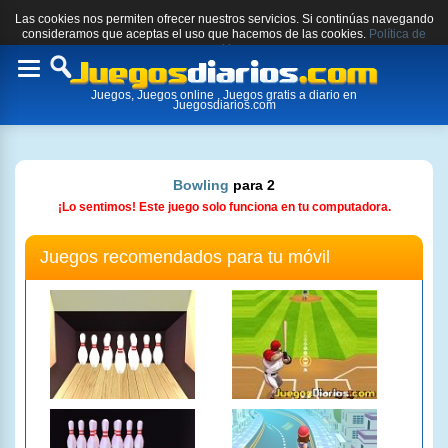
Las cookies nos permiten ofrecer nuestros servicios. Si continúas navegando
consideramos que aceptas el uso que hacemos de las cookies.
Política de
cookies.
Toggle
Juegos, Juegos online , Juegos gratis a diario en
navigation
Juegosdiarios.com
Bowling
para 2
¡Lo sentimos! Este juego solo funciona en tu computadora.
Juegos recomendados para tu móvil