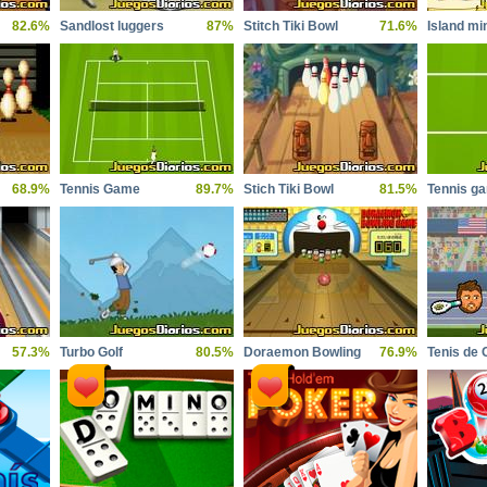
82.6%
Sandlost luggers
87%
Stitch Tiki Bowl
71.6%
Island min
68.9%
Tennis Game
89.7%
Stich Tiki Bowl
81.5%
Tennis g
57.3%
Turbo Golf
80.5%
Doraemon Bowling
76.9%