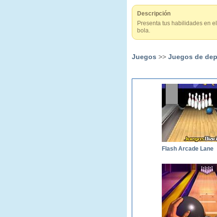
Descripción
Presenta tus habilidades en e
bola.
Juegos
>>
Juegos de dep
Flash Arcade Lane