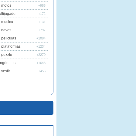
 motos
+988
ltijugador
+172
 musica
+131
 naves
+797
 peliculas
+1084
 plataformas
+1234
 puzzle
+2270
ngrientos
+1648
vestir
+456