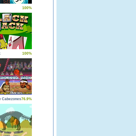
100%
k
100%
e Cabezones
76.9%