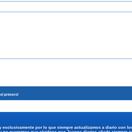
el primero!
y esclusivamente por lo que siempre actualizamos a diario con l
 y no queremos que olvideos que Juegos diarios añade siempre ca