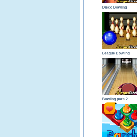
Disco Bowling
League Bowling
Bowling para 2