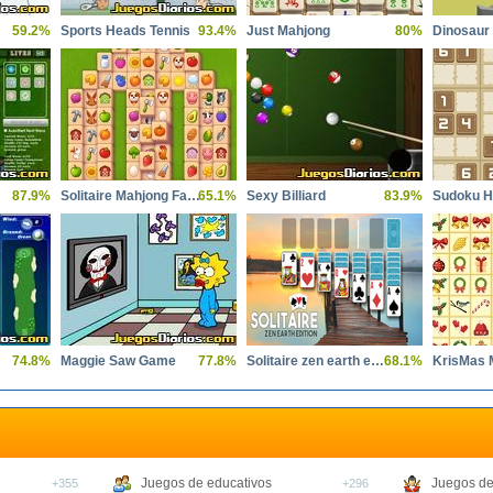
59.2%
Sports Heads Tennis
93.4%
Just Mahjong
80%
87.9%
Solitaire Mahjong Farm
65.1%
Sexy Billiard
83.9%
Sudoku H
74.8%
Maggie Saw Game
77.8%
Solitaire zen earth edition
68.1%
KrisMas 
Juegos de educativos
Juegos de
+355
+296