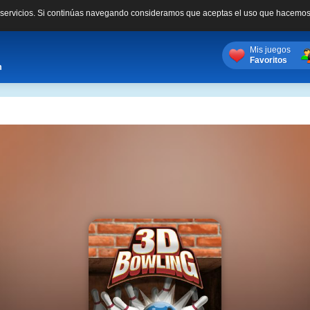
s servicios. Si continúas navegando consideramos que aceptas el uso que hacemos
Mis juegos
Favoritos
m