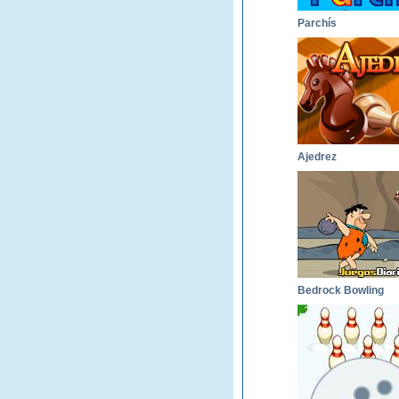
Parchís
Ajedrez
Bedrock Bowling