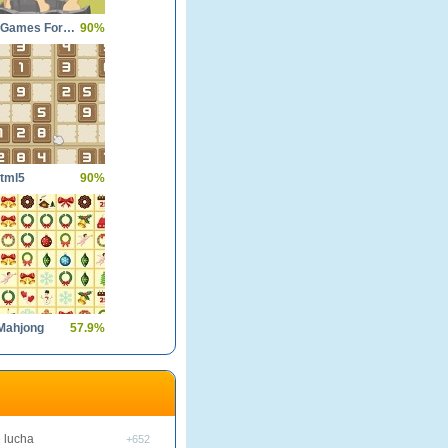
Dinosaur Games For Toddlers
90%
tml5
90%
Mahjong
57.9%
 lucha
+652