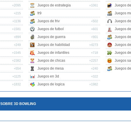
Juegos de estrategia
Juegos de
+2095
+1061
fr9
Juegos mu
+215
Juegos de friv
Juegos de
+1136
+502
Juegos de futbol
Juegos de
+1581
+601
Juegos de guerra
Juegos de
+894
+901
Juegos de habilidad
Juegos de
+249
+4273
Juegos de infantiles
Juegos de
+1545
+718
Juegos de chicas
Juegos sa
+2382
+2257
Juegos de mesa
Juegos de 
+554
+240
Juegos en 3d
+1125
+322
Juegos de logica
+1832
+1982
 SOBRE 3D BOWLING