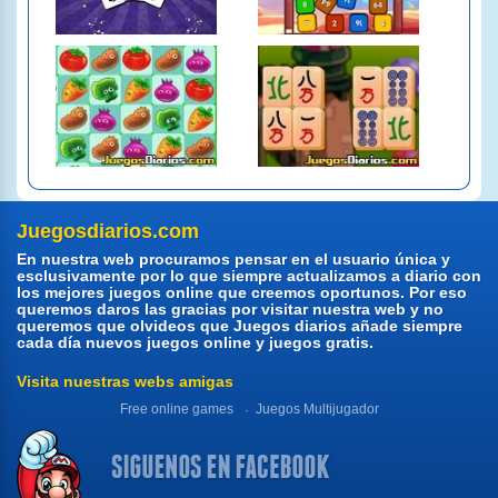
Juegosdiarios.com
En nuestra web procuramos pensar en el usuario única y
esclusivamente por lo que siempre actualizamos a diario con
los mejores juegos online que creemos oportunos. Por eso
queremos daros las gracias por visitar nuestra web y no
queremos que olvideos que Juegos diarios añade siempre
cada día nuevos juegos online y juegos gratis.
Visita nuestras webs amigas
Free online games
Juegos Multijugador