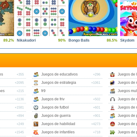
89.2%
Nikakudori
90%
Bongo Balls
86.5%
Skydom
es
Juegos de educativos
Juegos de 
+355
+296
Juegos de estrategia
Juegos de 
+2095
+1061
nes
fr9
Juegos mul
+215
Juegos de friv
Juegos de 
+1136
+502
Juegos de futbol
Juegos de 
+1581
+601
Juegos de guerra
Juegos de 
+894
+901
Juegos de habilidad
Juegos de 
+249
+4273
Juegos de infantiles
Juegos de 
+1545
+718