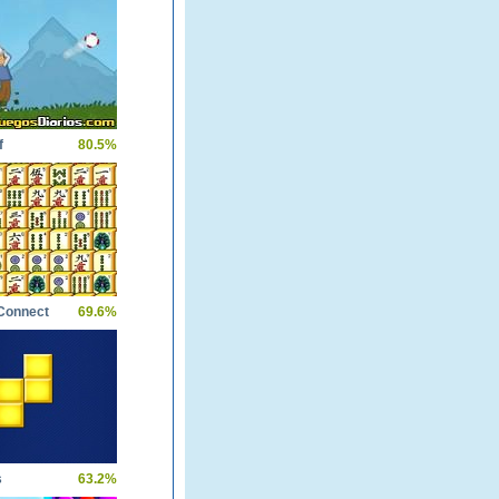
f
80.5%
Connect
69.6%
s
63.2%