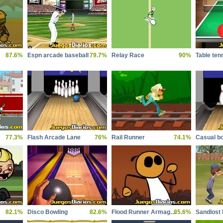
87.6%
Espn arcade baseball
79.7%
Relay Race
90%
Table ten
77.3%
Flash Arcade Lane
76%
Rail Runner
74.1%
Casual b
82.1%
Disco Bowling
82.6%
Flood Runner Armageddon
85.6%
Sandlost 