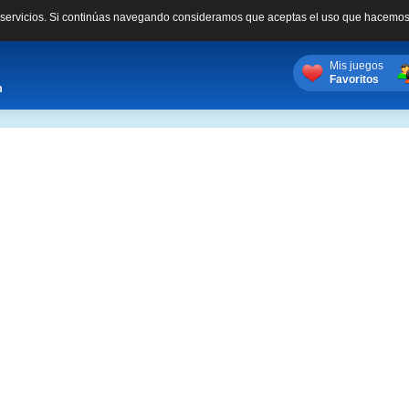
s servicios. Si continúas navegando consideramos que aceptas el uso que hacemos
Mis juegos
Favoritos
m