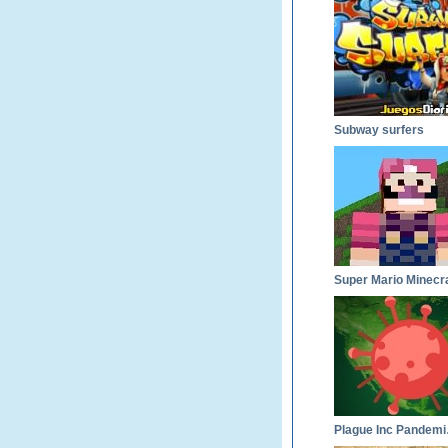
Subway surfers
Plag