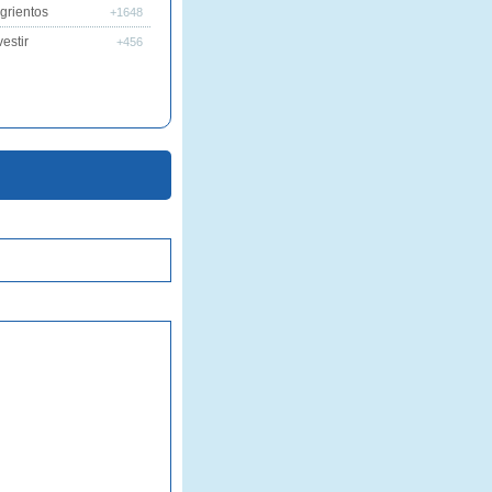
grientos
+1648
estir
+456