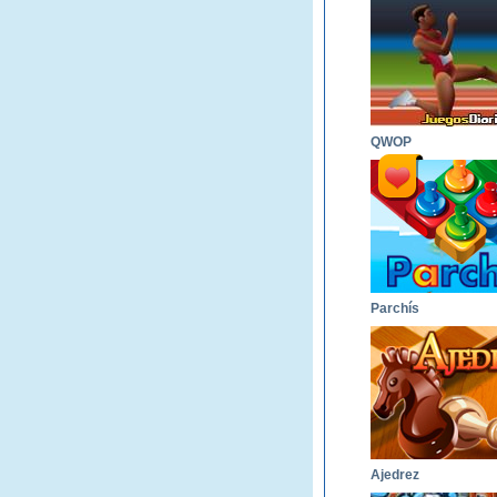
QWOP
Parchís
Ajedrez