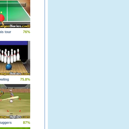
nis tour
76%
owling
75.8%
luggers
87%