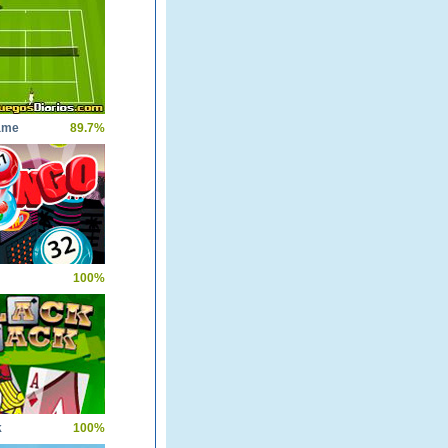
ame
89.7%
100%
k
100%