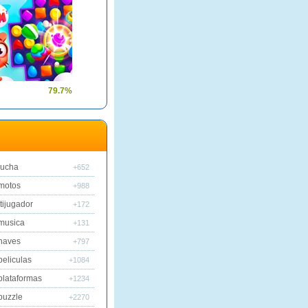
79.7%
lucha
+652
motos
+988
tijugador
+172
musica
+131
naves
+797
peliculas
+1084
plataformas
+1234
puzzle
+2270