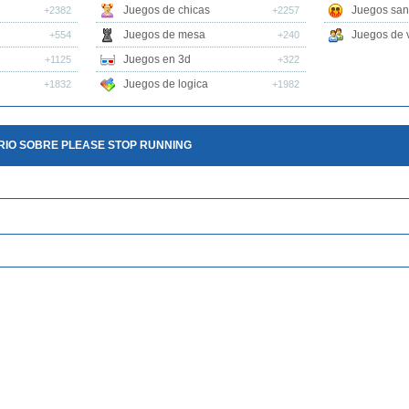
Juegos de chicas
Juegos san
+2382
+2257
Juegos de mesa
Juegos de v
+554
+240
Juegos en 3d
+1125
+322
Juegos de logica
+1832
+1982
RIO SOBRE PLEASE STOP RUNNING