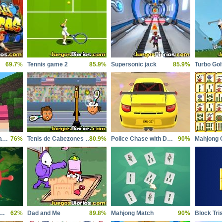
69.7%
Tennis game 2
85.9%
Supersonic jack
85.9%
Turbo Gol
Super Mario Minecraft Runner
76%
Tenis de Cabezones 2014
80.9%
Police Chase with Destruction
90%
Mahjong 
ue Inc Pandemic Simulator
62%
Dad and Me
89.8%
Mahjong Match
90%
Block Tri