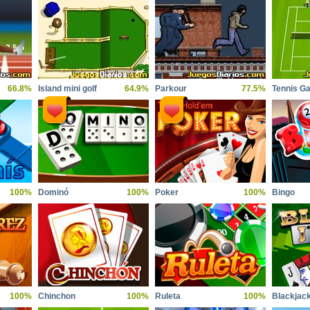
66.8%
Island mini golf
64.9%
Parkour
77.5%
Tennis G
100%
Dominó
100%
Poker
100%
Bingo
100%
Chinchon
100%
Ruleta
100%
Blackjac