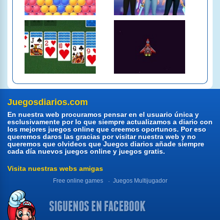
Juegosdiarios.com
En nuestra web procuramos pensar en el usuario única y
esclusivamente por lo que siempre actualizamos a diario con
los mejores juegos online que creemos oportunos. Por eso
queremos daros las gracias por visitar nuestra web y no
queremos que olvideos que Juegos diarios añade siempre
cada día nuevos juegos online y juegos gratis.
Visita nuestras webs amigas
Free online games
Juegos Multijugador