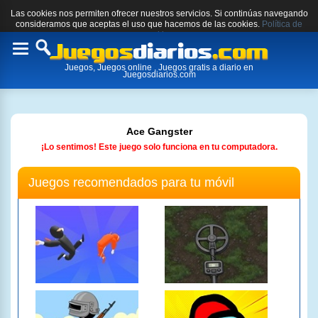
Las cookies nos permiten ofrecer nuestros servicios. Si continúas navegando
consideramos que aceptas el uso que hacemos de las cookies.
Política de
cookies.
Toggle
Juegos, Juegos online , Juegos gratis a diario en
navigation
Juegosdiarios.com
Ace Gangster
¡Lo sentimos! Este juego solo funciona en tu computadora.
Juegos recomendados para tu móvil