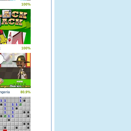
100%
k
100%
ngeria
80.9%