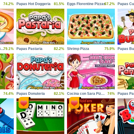
74.2%
Papas Hot Doggeria
81.5%
Eggs Florentine Pizzas
67.2%
Papas Cu
Pizza cooking with Grandma
79.1%
Papas Pastaria
82.2%
Shrimp Pizza
75.9%
Papas Bu
74.4%
Papas Donuteria
82.1%
Cocina con Sara Pizza de San Valentin
74%
Papas Pa