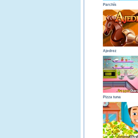
Parchís
Ajedrez
Pizza tuna