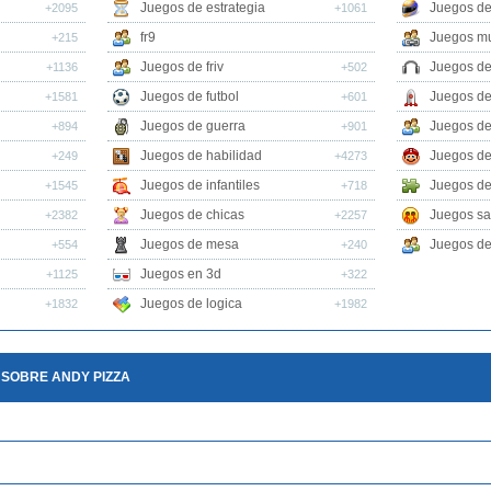
Juegos de estrategia
Juegos de
+2095
+1061
fr9
Juegos mu
+215
Juegos de friv
Juegos de
+1136
+502
Juegos de futbol
Juegos de
+1581
+601
Juegos de guerra
Juegos de
+894
+901
Juegos de habilidad
Juegos de
+249
+4273
Juegos de infantiles
Juegos de
+1545
+718
Juegos de chicas
Juegos sa
+2382
+2257
Juegos de mesa
Juegos de 
+554
+240
Juegos en 3d
+1125
+322
Juegos de logica
+1832
+1982
 SOBRE ANDY PIZZA