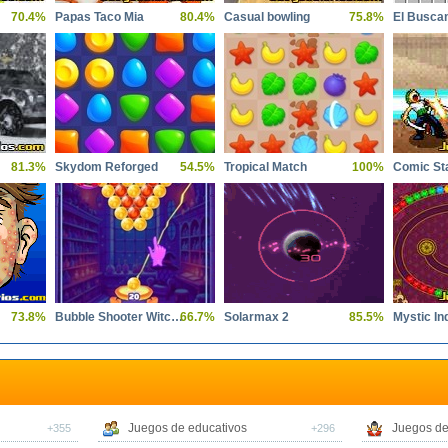
70.4%
Papas Taco Mia
80.4%
Casual bowling
75.8%
El Busca
81.3%
Skydom Reforged
54.5%
Tropical Match
100%
Comic Sta
73.8%
Bubble Shooter Witch Tower
66.7%
Solarmax 2
85.5%
Mystic In
Juegos de educativos
Juegos de
+355
+296