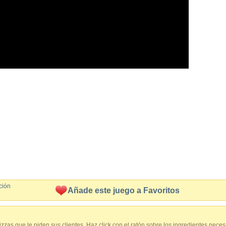
ción
Añade este juego a Favoritos
zzas que le piden sus clientes. Haz click con el ratón sobre los ingredientes neces