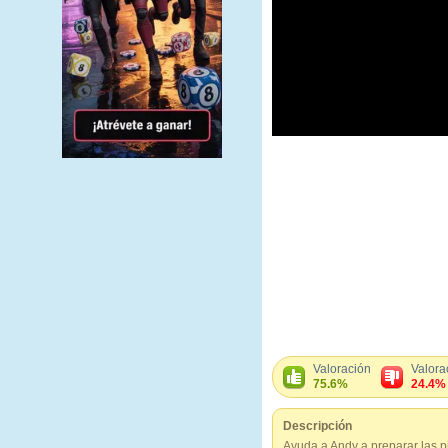
Valoración
Valora
75.6%
24.4%
Descripción
Ayuda a Andy a preparar las pi