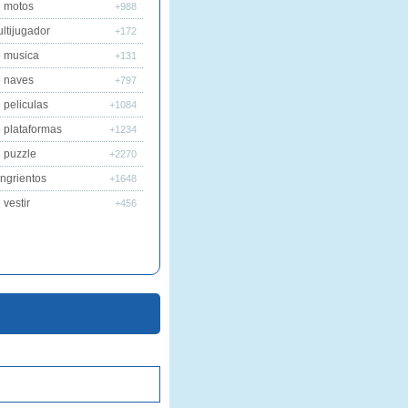
 motos
+988
ltijugador
+172
 musica
+131
 naves
+797
 peliculas
+1084
 plataformas
+1234
 puzzle
+2270
ngrientos
+1648
vestir
+456