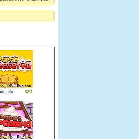
eeseria
82%