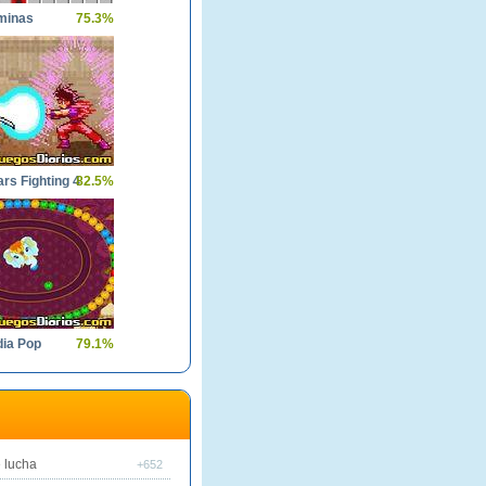
minas
75.3%
rs Fighting 4
82.5%
dia Pop
79.1%
 lucha
+652