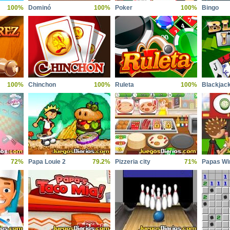
100%
Dominó
100%
Poker
100%
Bingo
100%
Chinchon
100%
Ruleta
100%
Blackjac
72%
Papa Louie 2
79.2%
Pizzeria city
71%
Papas Wi