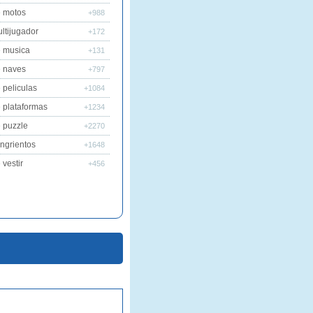
 motos
+988
ltijugador
+172
 musica
+131
 naves
+797
 peliculas
+1084
 plataformas
+1234
 puzzle
+2270
ngrientos
+1648
vestir
+456