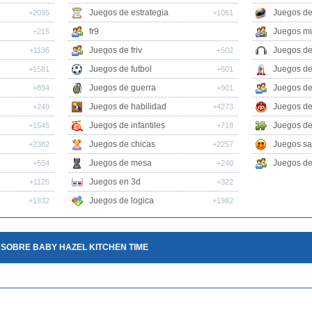
Juegos de estrategia
Juegos de
+2095
+1061
fr9
Juegos mu
+215
Juegos de friv
Juegos de
+1136
+502
Juegos de futbol
Juegos de
+1581
+601
Juegos de guerra
Juegos de
+894
+901
Juegos de habilidad
Juegos de
+249
+4273
Juegos de infantiles
Juegos de
+1545
+718
Juegos de chicas
Juegos sa
+2382
+2257
Juegos de mesa
Juegos de 
+554
+240
Juegos en 3d
+1125
+322
Juegos de logica
+1832
+1982
 SOBRE BABY HAZEL KITCHEN TIME