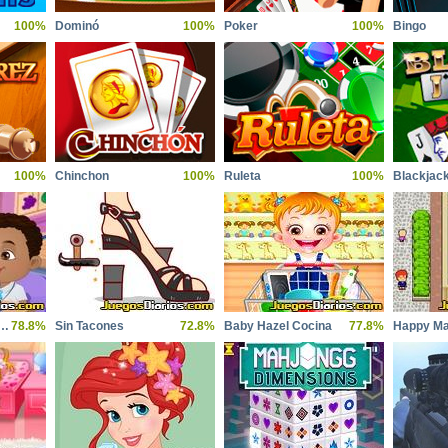
100%
Dominó
100%
Poker
100%
Bingo
100%
Chinchon
100%
Ruleta
100%
Blackjac
 y su Nuevo Amigo
78.8%
Sin Tacones
72.8%
Baby Hazel Cocina
77.8%
Happy Ma