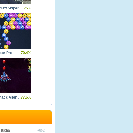
raft Sniper
75%
ter Pro
70.4%
Galaxy Attack Alien Shooter
77.6%
 lucha
+652