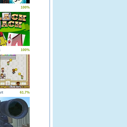
100%
k
100%
rt
61.7%