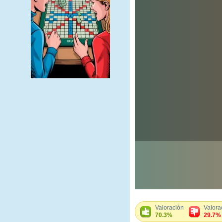
Valoración
Valora
70.3%
29.7%