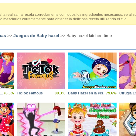
 a realizar la receta correctamente con todos los ingredientes necesarios. ve al
o mezclarlos correctamente para obtener la deliciosa receta utilizando el clic.
cas
>>
Juegos de Baby hazel
>> Baby hazel kitchen time
by Hazel en la Escuela
78.3%
TikTok Famous
80.3%
Baby Hazel en la Piscina
79.6%
Cirugia Es