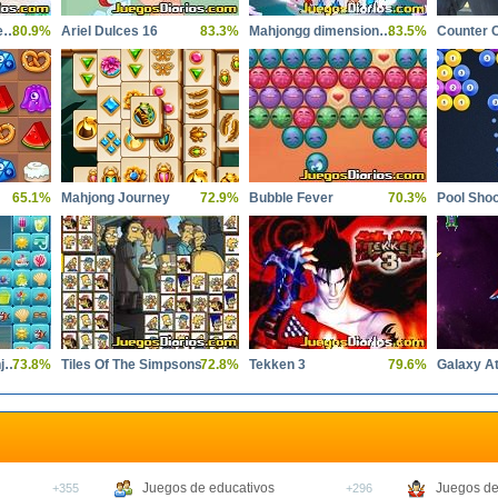
Baby Hazel San Valentin
80.9%
Ariel Dulces 16
83.3%
Mahjongg dimensions 900 seconds
83.5%
Counter C
65.1%
Mahjong Journey
72.9%
Bubble Fever
70.3%
Pool Shoo
Beach Connect Mahjong
73.8%
Tiles Of The Simpsons
72.8%
Tekken 3
79.6%
Juegos de educativos
Juegos de
+355
+296