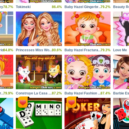
ey
78.7%
Tokimeki
86.4%
Baby Hazel Gingerbread House
79.2%
Beauty R
rio
84.8%
Princesses Miss World Challenge
80.6%
Baby Hazel Fractura de Mano
79.3%
Love Me
Baby Hazel tiene Varicela
79.9%
Construye La Casa de Mary
87.2%
Baby Hazel Fashion Party
87.4%