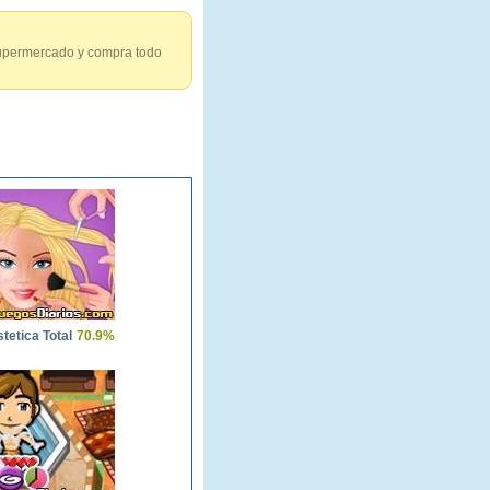
 supermercado y compra todo
tetica Total
70.9%