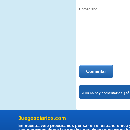
Comentario:
Comentar
Aún no hay comentarios, ¡sé 
Juegosdiarios.com
En nuestra web procuramos pensar en el usuario única 
eso queremos daros las gracias por visitar nuestra web