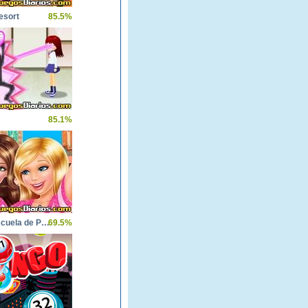
esort
85.5%
85.1%
Barbie Escuela de Princesas
69.5%