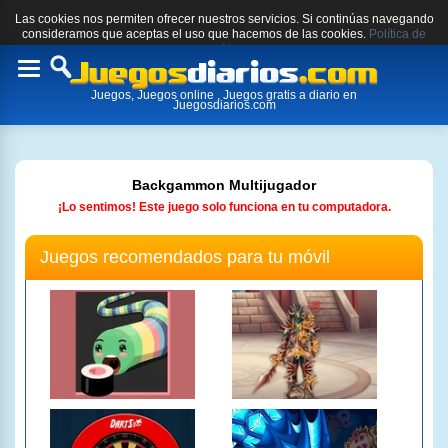
Las cookies nos permiten ofrecer nuestros servicios. Si continúas navegando
consideramos que aceptas el uso que hacemos de las cookies.
Política de
cookies.
Toggle
Juegos, Juegos online , Juegos gratis a diario en
navigation
Juegosdiarios.com
Backgammon Multijugador
¡Lo sentimos! Este juego solo funciona en tu computadora.
Juegos recomendados para tu móvil