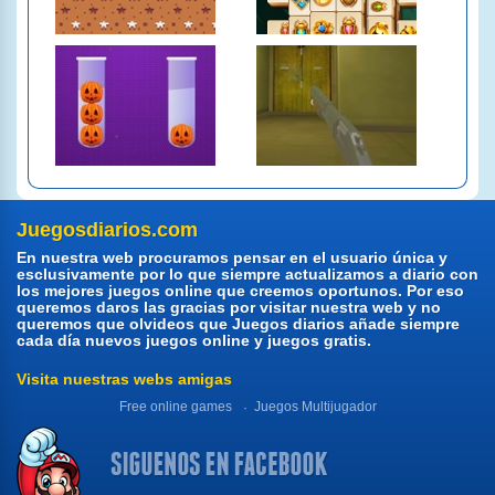
Juegosdiarios.com
En nuestra web procuramos pensar en el usuario única y
esclusivamente por lo que siempre actualizamos a diario con
los mejores juegos online que creemos oportunos. Por eso
queremos daros las gracias por visitar nuestra web y no
queremos que olvideos que Juegos diarios añade siempre
cada día nuevos juegos online y juegos gratis.
Visita nuestras webs amigas
Free online games
Juegos Multijugador