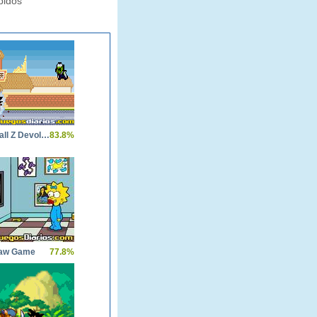
pidos
Dragon Ball Z Devolution
83.8%
Saw Game
77.8%