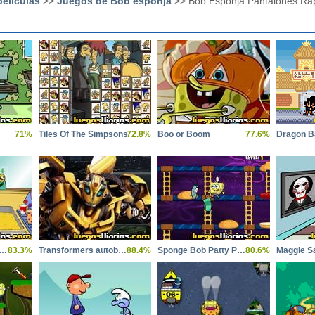
eliculas
>>
Juegos de Bob esponja
>> Bob Esponja Pantalones Ra
71%
Tiles Of The Simpsons
72.8%
Boo or Boom
77.6%
gebob Krabby Patty Dash
83.3%
Transformers autobot Stronghold
88.4%
Sponge Bob Patty Panic
80.6%
Maggie 