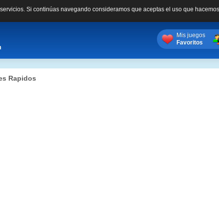
s servicios. Si continúas navegando consideramos que aceptas el uso que hacemos
Mis juegos
Favoritos
m
es Rapidos