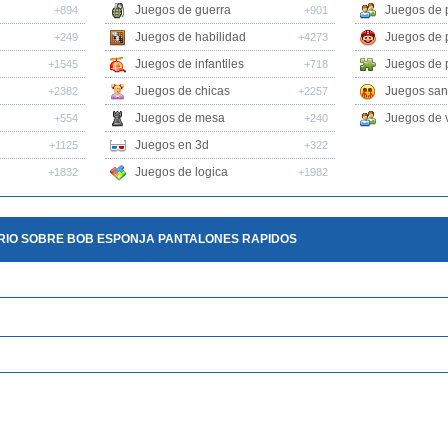
Juegos de guerra
Juegos de 
+894
+901
Juegos de habilidad
Juegos de 
+249
+4273
Juegos de infantiles
Juegos de 
+1545
+718
Juegos de chicas
Juegos san
+2382
+2257
Juegos de mesa
Juegos de v
+554
+240
Juegos en 3d
+1125
+322
Juegos de logica
+1832
+1982
RIO SOBRE BOB ESPONJA PANTALONES RAPIDOS