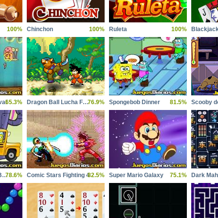
100%
Chinchon
100%
Ruleta
100%
Blackjac
val
65.3%
Dragon Ball Lucha Feroz 2
76.9%
Spongebob Dinner
81.5%
Spongebob School Bus
78.6%
Comic Stars Fighting 4
82.5%
Super Mario Galaxy
75.1%
Dark Mahj