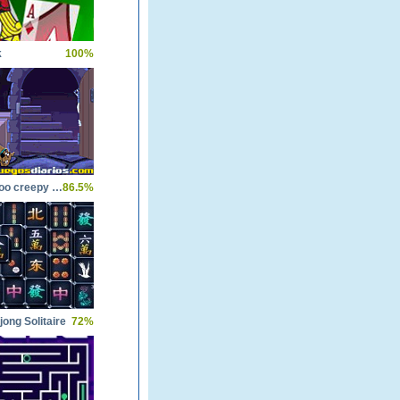
k
100%
Scooby doo creepy castle
86.5%
ong Solitaire
72%