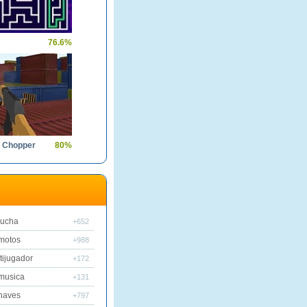
76.6%
e Chopper
80%
lucha
+652
motos
+988
tijugador
+172
musica
+131
naves
+797