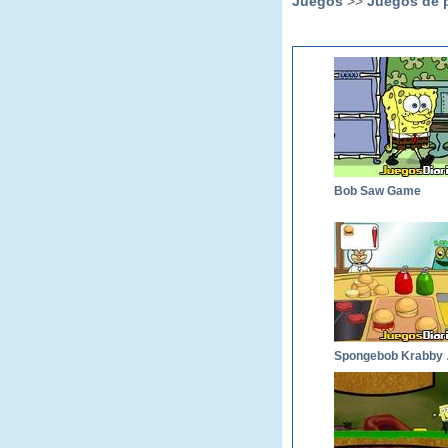
Juegos
>>
Juegos de p
Bob Saw Game
Spon