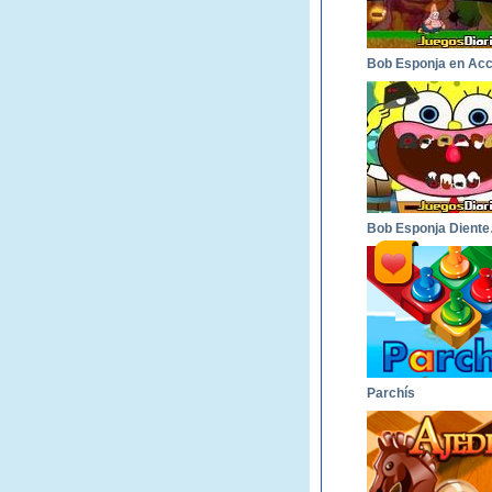
Bob 
Parchís