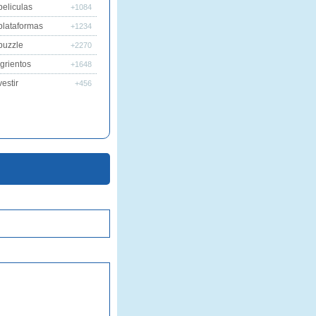
peliculas
+1084
plataformas
+1234
puzzle
+2270
grientos
+1648
estir
+456