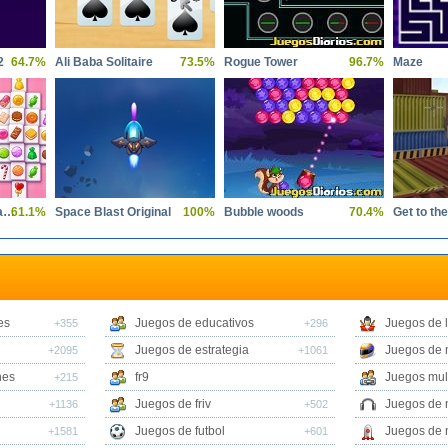
2
64.7%
Ali Baba Solitaire
73.5%
Rogue Tower
96.7%
Maze
Solitaire Mahjong Candy
61.1%
Space Blast Original
100%
Bubble woods
70.4%
Get to th
es
Juegos de educativos
Juegos de 
+355
+296
Juegos de estrategia
Juegos de 
+2095
+1061
nes
fr9
Juegos mul
+215
Juegos de friv
Juegos de 
+1136
+502
Juegos de futbol
Juegos de 
+1581
+601