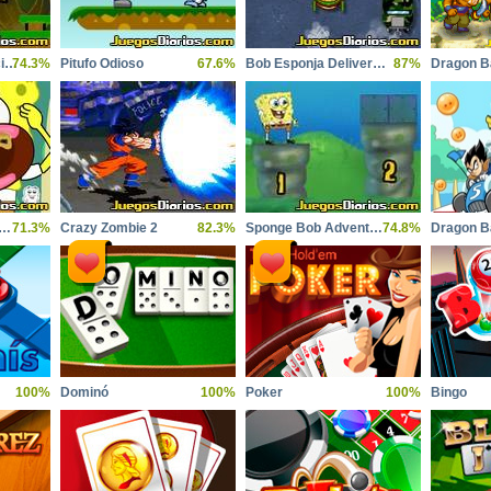
Bob Esponja en Accion 3
74.3%
Pitufo Odioso
67.6%
Bob Esponja Delivery Dilemma
87%
Esponja Dientes Perfectos
71.3%
Crazy Zombie 2
82.3%
Sponge Bob Adventure 2
74.8%
Dragon Ba
100%
Dominó
100%
Poker
100%
Bingo