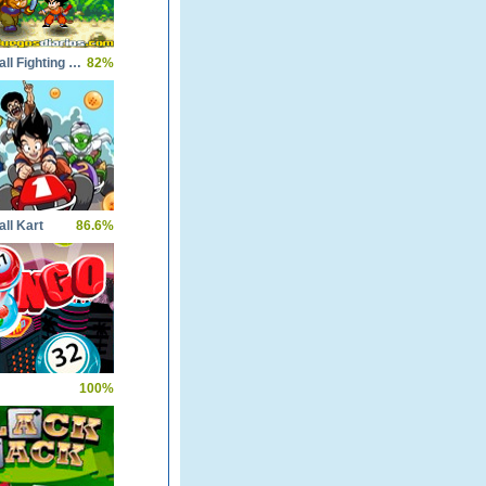
Dragon Ball Fighting 2.6
82%
ll Kart
86.6%
100%