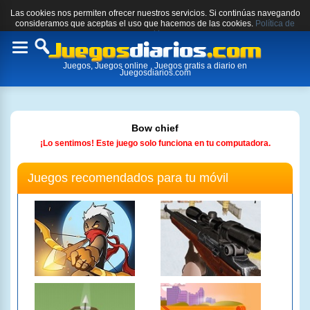
Las cookies nos permiten ofrecer nuestros servicios. Si continúas navegando
consideramos que aceptas el uso que hacemos de las cookies.
Política de
cookies.
Toggle
Juegos, Juegos online , Juegos gratis a diario en
navigation
Juegosdiarios.com
Bow chief
¡Lo sentimos! Este juego solo funciona en tu computadora.
Juegos recomendados para tu móvil