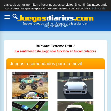
Las cookies nos permiten ofrecer nuestros servicios. Si continúas navegando
consideramos que aceptas el uso que hacemos de las cookies.
Política de
cookies.
Toggle
Juegos, Juegos online , Juegos gratis a diario en
navigation
Juegosdiarios.com
Burnout Extreme Drift 2
¡Lo sentimos! Este juego solo funciona en tu computadora.
Juegos recomendados para tu móvil