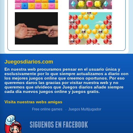
Juegosdiarios.com
En nuestra web procuramos pensar en el usuario única y
esclusivamente por lo que siempre actualizamos a diario con
los mejores juegos online que creemos oportunos. Por eso
queremos daros las gracias por visitar nuestra web y no
queremos que olvideos que Juegos diarios añade siempre
cada día nuevos juegos online y juegos gratis.
Visita nuestras webs amigas
Free online games
Juegos Multijugador