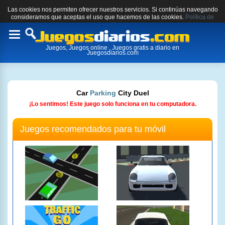
Las cookies nos permiten ofrecer nuestros servicios. Si continúas navegando
consideramos que aceptas el uso que hacemos de las cookies.
Política de
cookies.
Toggle
Juegos, Juegos online , Juegos gratis a diario en
navigation
Juegosdiarios.com
Car
Parking
City Duel
¡Lo sentimos! Este juego solo funciona en tu computadora.
Juegos recomendados para tu móvil