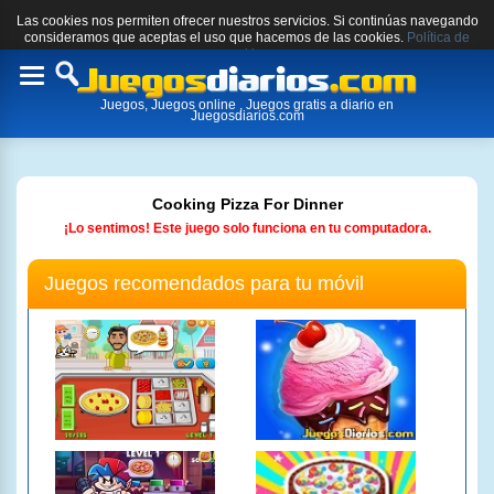
Las cookies nos permiten ofrecer nuestros servicios. Si continúas navegando
consideramos que aceptas el uso que hacemos de las cookies.
Política de
cookies.
Toggle
Juegos, Juegos online , Juegos gratis a diario en
navigation
Juegosdiarios.com
Cooking Pizza For Dinner
¡Lo sentimos! Este juego solo funciona en tu computadora.
Juegos recomendados para tu móvil