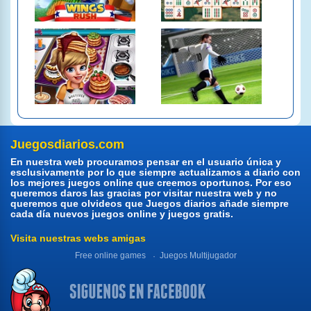
Juegosdiarios.com
En nuestra web procuramos pensar en el usuario única y
esclusivamente por lo que siempre actualizamos a diario con
los mejores juegos online que creemos oportunos. Por eso
queremos daros las gracias por visitar nuestra web y no
queremos que olvideos que Juegos diarios añade siempre
cada día nuevos juegos online y juegos gratis.
Visita nuestras webs amigas
Free online games
Juegos Multijugador