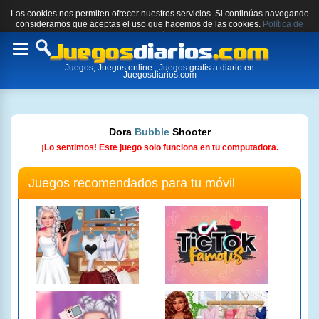
Las cookies nos permiten ofrecer nuestros servicios. Si continúas navegando
consideramos que aceptas el uso que hacemos de las cookies.
Política de
cookies.
Toggle
Juegos, Juegos online , Juegos gratis a diario en
navigation
Juegosdiarios.com
Dora
Bubble
Shooter
¡Lo sentimos! Este juego solo funciona en tu computadora.
Juegos recomendados para tu móvil