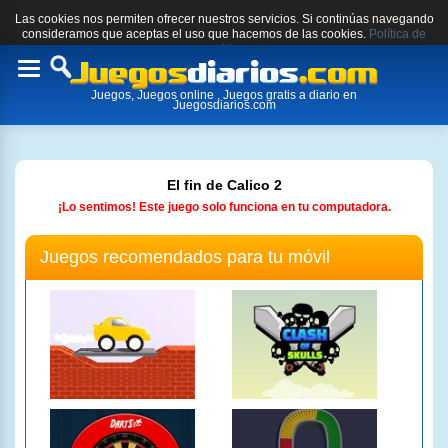
Las cookies nos permiten ofrecer nuestros servicios. Si continúas navegando
consideramos que aceptas el uso que hacemos de las cookies.
Política de
cookies.
Toggle
Juegos, Juegos online , Juegos gratis a diario en
navigation
Juegosdiarios.com
El fin de Calico 2
¡Lo sentimos! Este juego solo funciona en tu computadora.
Juegos recomendados para tu móvil