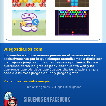
Juegosdiarios.com
En nuestra web procuramos pensar en el usuario única y
esclusivamente por lo que siempre actualizamos a diario con
los mejores juegos online que creemos oportunos. Por eso
queremos daros las gracias por visitar nuestra web y no
queremos que olvideos que Juegos diarios añade siempre
cada día nuevos juegos online y juegos gratis.
Visita nuestras webs amigas
Free online games
Juegos Multijugador