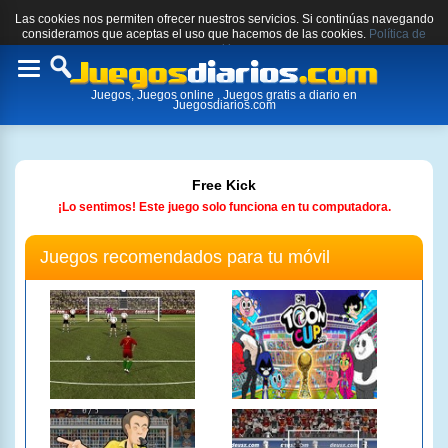
Las cookies nos permiten ofrecer nuestros servicios. Si continúas navegando
consideramos que aceptas el uso que hacemos de las cookies.
Política de
cookies.
Toggle
Juegos, Juegos online , Juegos gratis a diario en
navigation
Juegosdiarios.com
Free Kick
¡Lo sentimos! Este juego solo funciona en tu computadora.
Juegos recomendados para tu móvil