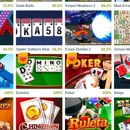
51.6%
Gude Balls
90.5%
Airport Madness 2
89.2%
Mad Arr
93.5%
Spider Solitaire Blue
58.3%
Crazy Zombie 2
82.3%
Sensei M
100%
Dominó
100%
Poker
100%
Bingo