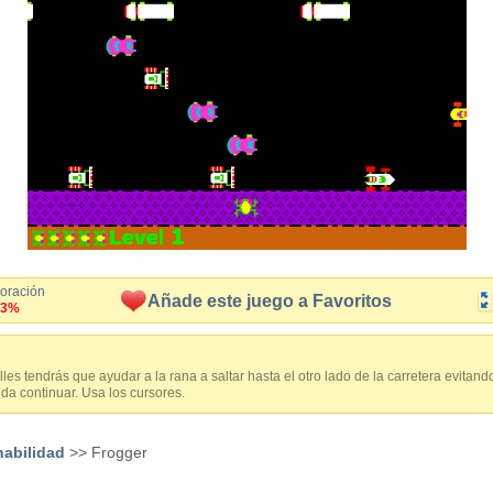
loración
Añade este juego a Favoritos
.3%
les tendrás que ayudar a la rana a saltar hasta el otro lado de la carretera evitand
da continuar. Usa los cursores.
habilidad
>> Frogger