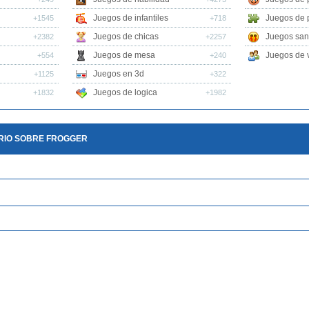
Juegos de infantiles
Juegos de 
+1545
+718
Juegos de chicas
Juegos san
+2382
+2257
Juegos de mesa
Juegos de v
+554
+240
Juegos en 3d
+1125
+322
Juegos de logica
+1832
+1982
RIO SOBRE FROGGER