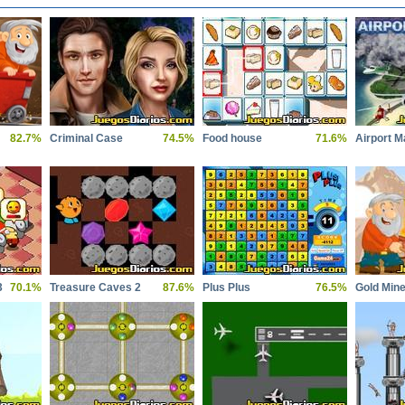
82.7%
Criminal Case
74.5%
Food house
71.6%
Airport M
3
70.1%
Treasure Caves 2
87.6%
Plus Plus
76.5%