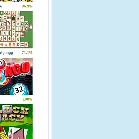
ow
86.9%
ahjongg
71.1%
100%