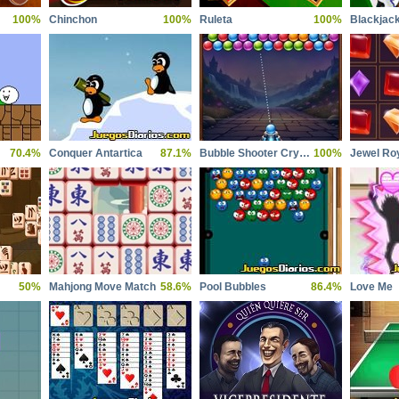
100%
Chinchon
100%
Ruleta
100%
Blackjac
70.4%
Conquer Antartica
87.1%
Bubble Shooter Crystal Hunt
100%
Jewel Ro
50%
Mahjong Move Match
58.6%
Pool Bubbles
86.4%
Love Me