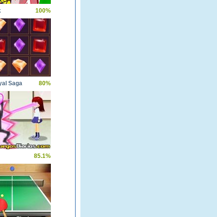
k
100%
yal Saga
80%
85.1%