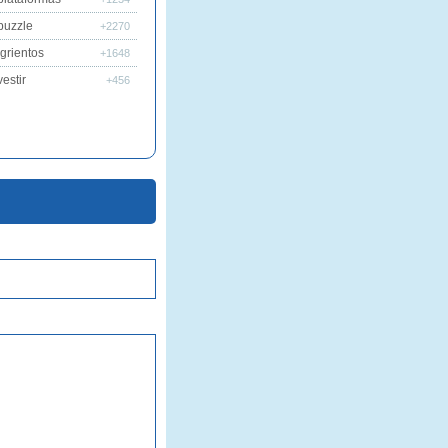
puzzle
+2270
grientos
+1648
estir
+456