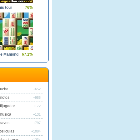
nis tour
76%
ple Mahjong
67.1%
lucha
+652
motos
+988
tijugador
+172
musica
+131
naves
+797
peliculas
+1084
plataformas
+1234