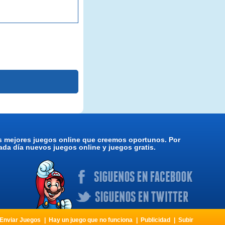
os mejores juegos online que creemos oportunos. Por
da día nuevos juegos online y juegos gratis.
Enviar Juegos
Hay un juego que no funciona
Publicidad
Subir