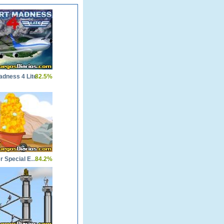
adness 4 Lite
82.5%
Gold Miner Special Edition
84.2%