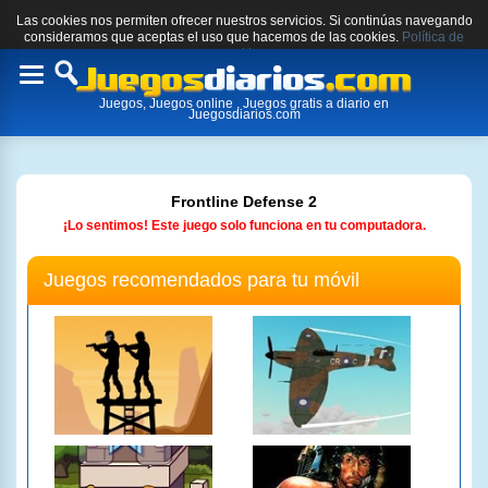
Las cookies nos permiten ofrecer nuestros servicios. Si continúas navegando
consideramos que aceptas el uso que hacemos de las cookies.
Política de
cookies.
Toggle
Juegos, Juegos online , Juegos gratis a diario en
navigation
Juegosdiarios.com
Frontline Defense 2
¡Lo sentimos! Este juego solo funciona en tu computadora.
Juegos recomendados para tu móvil