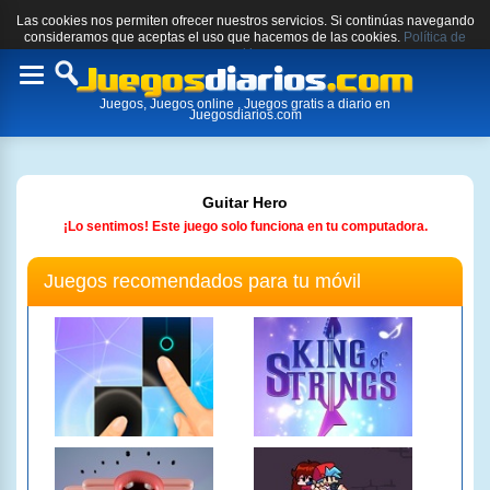
Las cookies nos permiten ofrecer nuestros servicios. Si continúas navegando
consideramos que aceptas el uso que hacemos de las cookies.
Política de
cookies.
Toggle
Juegos, Juegos online , Juegos gratis a diario en
navigation
Juegosdiarios.com
Guitar Hero
¡Lo sentimos! Este juego solo funciona en tu computadora.
Juegos recomendados para tu móvil