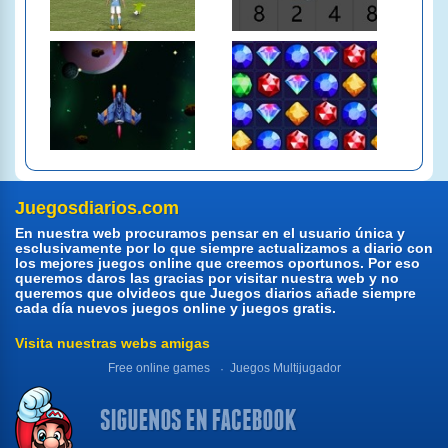
Juegosdiarios.com
En nuestra web procuramos pensar en el usuario única y
esclusivamente por lo que siempre actualizamos a diario con
los mejores juegos online que creemos oportunos. Por eso
queremos daros las gracias por visitar nuestra web y no
queremos que olvideos que Juegos diarios añade siempre
cada día nuevos juegos online y juegos gratis.
Visita nuestras webs amigas
Free online games
Juegos Multijugador