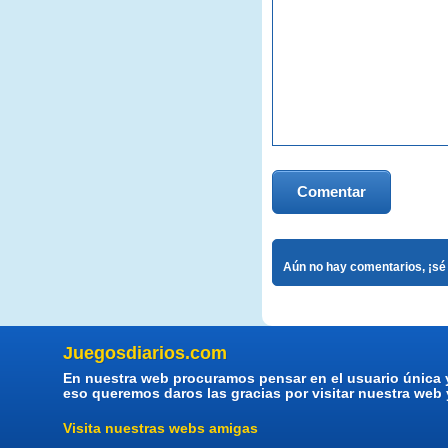
Comentar
Aún no hay comentarios, ¡sé 
Juegosdiarios.com
En nuestra web procuramos pensar en el usuario única 
eso queremos daros las gracias por visitar nuestra web
Visita nuestras webs amigas