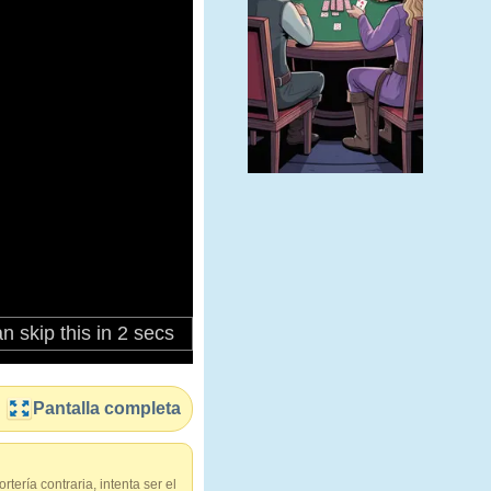
Pantalla completa
ería contraria, intenta ser el