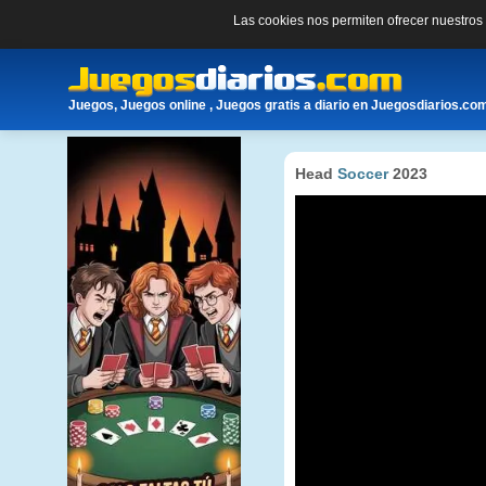
Las cookies nos permiten ofrecer nuestro
Juegos, Juegos online , Juegos gratis a diario en Juegosdiarios.co
Head
Soccer
2023