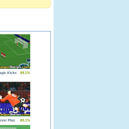
agic Kicks
89.1%
ever Plus
80.1%