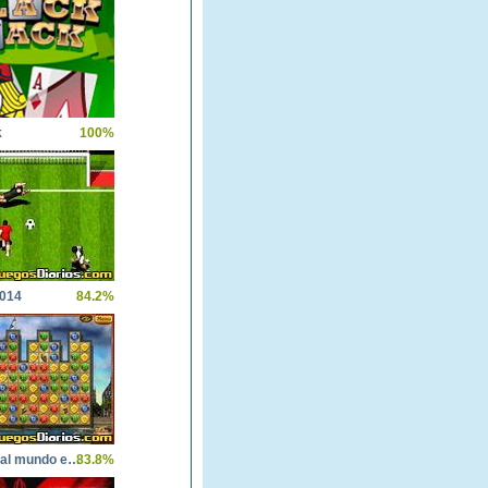
k
100%
2014
84.2%
La vuelta al mundo en 80 dias
83.8%