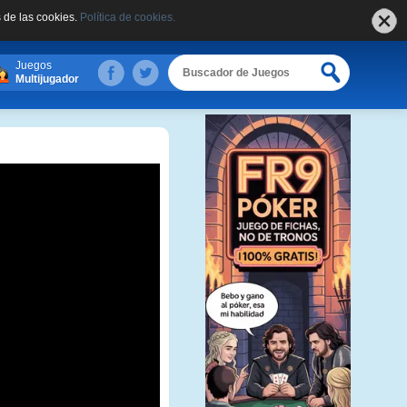
 de las cookies.
Política de cookies.
Juegos
Multijugador