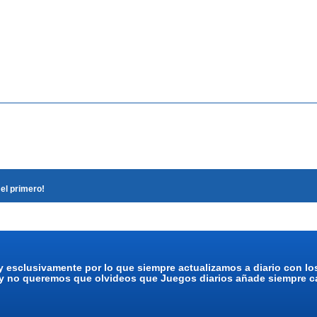
el primero!
y esclusivamente por lo que siempre actualizamos a diario con l
 y no queremos que olvideos que Juegos diarios añade siempre ca