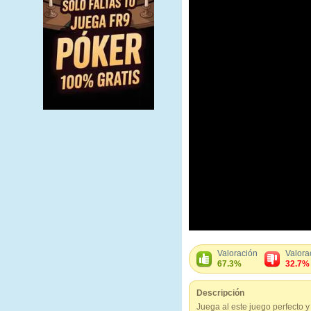
Valoración
Valora
67.3%
32.7%
Descripción
Juega al este juego perfecto y