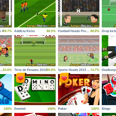
e A
78.7%
Addicta Kicks
86.5%
Football Heads Premier League
80.9%
Drop kick
orts Heads Football 2014 2015
83.6%
Tiros de Penales 2010
90.8%
Sports Heads 2015 2016 Championship
74.7%
Goalkeepe
100%
Dominó
100%
Poker
100%
Bingo