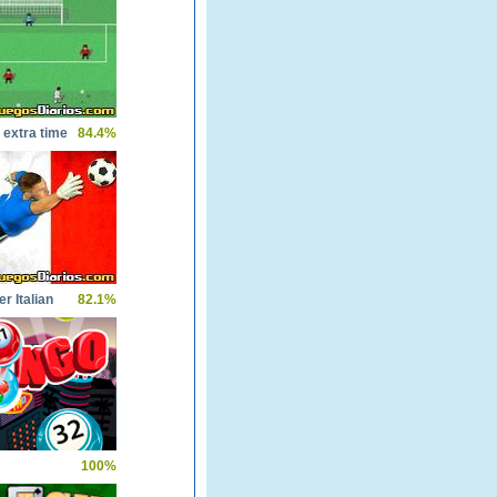
 extra time
84.4%
r Italian
82.1%
100%