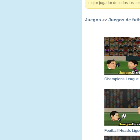
mejor jugador de todos los ti
Juegos
>>
Juegos de fut
Ch
Football Heads Ligu