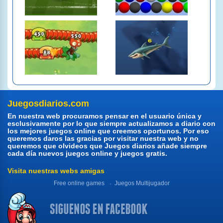
Juegosdiarios.com
En nuestra web procuramos pensar en el usuario única y
esclusivamente por lo que siempre actualizamos a diario con
los mejores juegos online que creemos oportunos. Por eso
queremos daros las gracias por visitar nuestra web y no
queremos que olvideos que Juegos diarios añade siempre
cada día nuevos juegos online y juegos gratis.
Visita nuestras webs amigas
Free online games
Juegos Multijugador