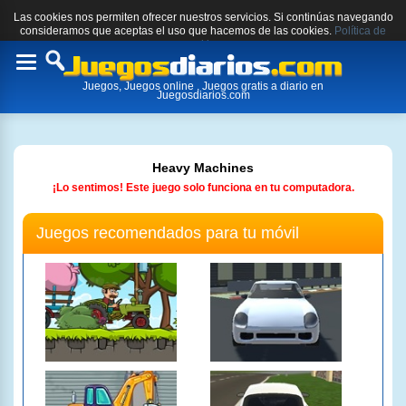
Las cookies nos permiten ofrecer nuestros servicios. Si continúas navegando
consideramos que aceptas el uso que hacemos de las cookies.
Política de
cookies.
Toggle
Juegos, Juegos online , Juegos gratis a diario en
navigation
Juegosdiarios.com
Heavy Machines
¡Lo sentimos! Este juego solo funciona en tu computadora.
Juegos recomendados para tu móvil